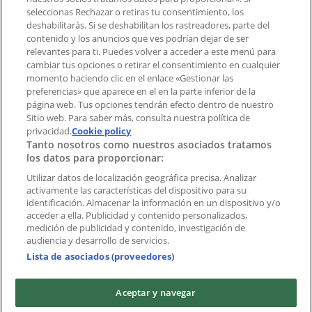
aplicación?
seleccionas Rechazar o retiras tu consentimiento, los
deshabilitarás. Si se deshabilitan los rastreadores, parte del
contenido y los anuncios que ves podrían dejar de ser
Índices
relevantes para ti. Puedes volver a acceder a este menú para
cambiar tus opciones o retirar el consentimiento en cualquier
momento haciendo clic en el enlace «Gestionar las
preferencias» que aparece en el en la parte inferior de la
Marcas
página web. Tus opciones tendrán efecto dentro de nuestro
Marcas locales
Sitio web. Para saber más, consulta nuestra política de
Negocios
privacidad.
Cookie policy
Tanto nosotros como nuestros asociados tratamos
Negocios cercanos
los datos para proporcionar:
Productos
Productos locales
Utilizar datos de localización geográfica precisa. Analizar
activamente las características del dispositivo para su
Ciudades
identificación. Almacenar la información en un dispositivo y/o
acceder a ella. Publicidad y contenido personalizados,
Descargar la APP Tiendeo
medición de publicidad y contenido, investigación de
audiencia y desarrollo de servicios.
Lista de asociados (proveedores)
Aceptar y navegar