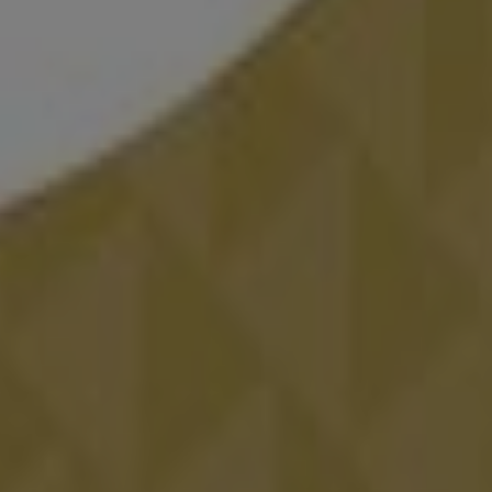
 de agua
l banquete, las invitaciones, las flores, etc. Todo el mundo
as reconocidas como,
Novias de España
,
Pronovías
,
Rosa