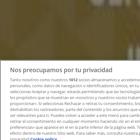
Índices
Marcas
Marcas locales
Negocios
Negocios cercanos
Productos
Productos locales
Ciudades
Nos preocupamos por tu privacidad
Descargar la APP Tiendeo
Tanto nosotros como nuestros
1012
socios almacenamos y accedemos
personales, como datos de navegación o identificadores únicos, en tu d
seleccionas Aceptar y navegar, estarás permitiendo que las tecnologí
los propósitos que se muestran en «nosotros y nuestros socios trata
proporcionar». Si seleccionas Rechazar o retiras tu consentimiento, los 
deshabilitan los rastreadores, parte del contenido y los anuncios que 
ser relevantes para ti. Puedes volver a acceder a este menú para camb
retirar el consentimiento en cualquier momento haciendo clic en el en
Copyright © Tiendeo ® 2026 · Shopfully Marketing S.L.U. –
preferencias» que aparece en el en la parte inferior de la página web.
efecto dentro de nuestro Sitio web. Para saber más, consulta nuestra p
Términos y condiciones
Política de privacidad
privacidad.
Cookie policy