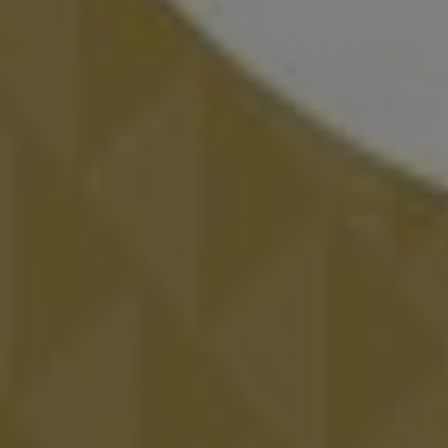
Interflora
Ofertas Interflora
Publicidad
Catálogos de Bodas en Coín
Volantes y las mejores ofertas en Co
supermercados
jardín y bricolaje
Freidora de aire
patinete e
Preparar una
boda
es una ardua y estimulante tarea para t
quiere que este día sea especial. En
Tiendeo bodas
podr