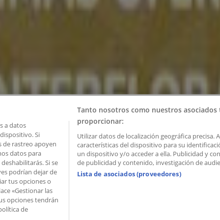
Tanto nosotros como nuestros asociados 
proporcionar:
 a datos
ispositivo. Si
Utilizar datos de localización geográfica precisa. 
as de rastreo apoyen
características del dispositivo para su identifica
mos datos para
un dispositivo y/o acceder a ella. Publicidad y c
deshabilitarás. Si se
de publicidad y contenido, investigación de audien
ves podrían dejar de
Lista de asociados (proveedores)
iar tus opciones o
lace «Gestionar las
 Palau de Mar – 08039 Barcelona, Spain
 Tus opciones tendrán
olítica de