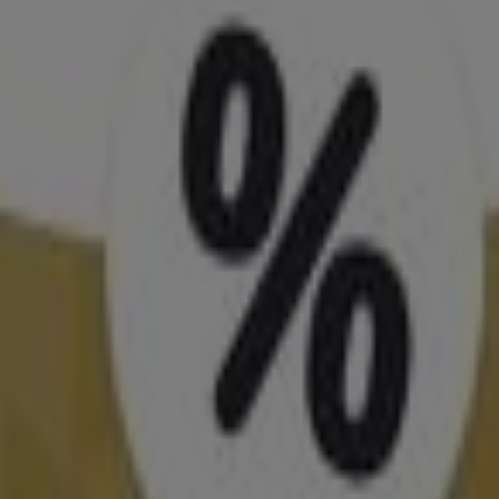
ín
léctrico
viajes
aceite de oliva
comida asiática
aguacates
bomba
odas las parejas. El vestido de novia, el traje del novio, e
ás encontrar los mejores
catálogos de bodas
, de tiend