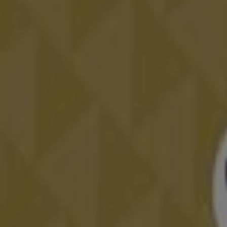
Clará
, entre otras, para que el día sea perfecto.
Ir a ofertas de Bodas
Publicidad