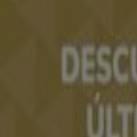
Tiendeo forma parte de Shopfully, la empresa tecnol
Tiendeo
¿Qué hacemos?
Soluciones para empresas
Noticias y prensa
Trabaja con nosotros
Contacto
Contacto comercial y de marketing
Tienda mal colocada en el mapa
Notificar un folleto
¿Encontraste un problema en la web o en la aplicaci