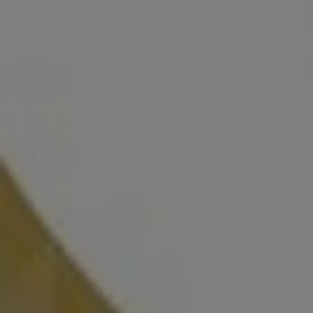
Promo Tiendeo
Vota al mejor comercio del año
Caduca el 21/9
Coín