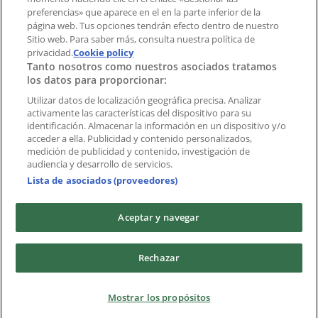
preferencias» que aparece en el en la parte inferior de la
Marcas
página web. Tus opciones tendrán efecto dentro de nuestro
Marcas locales
Sitio web. Para saber más, consulta nuestra política de
Negocios
privacidad.
Cookie policy
Tanto nosotros como nuestros asociados tratamos
Negocios cercanos
los datos para proporcionar:
Productos
Productos locales
Utilizar datos de localización geográfica precisa. Analizar
activamente las características del dispositivo para su
Ciudades
identificación. Almacenar la información en un dispositivo y/o
acceder a ella. Publicidad y contenido personalizados,
Descargar la APP Tiendeo
medición de publicidad y contenido, investigación de
audiencia y desarrollo de servicios.
Lista de asociados (proveedores)
Aceptar y navegar
Copyright © Tiendeo ® 2026 · Shopfully Marketing S.L.U. –
Rechazar
Palau de Mar – 08039 Barcelona, Spain
Términos y condiciones
Política de privacidad
Mostrar los propósitos
Gestionar cookies