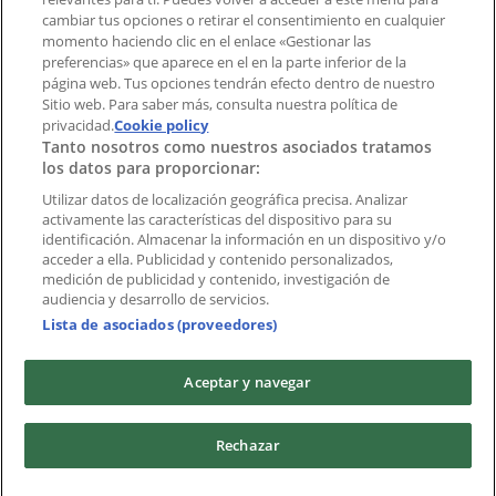
cambiar tus opciones o retirar el consentimiento en cualquier
momento haciendo clic en el enlace «Gestionar las
preferencias» que aparece en el en la parte inferior de la
Marcas
página web. Tus opciones tendrán efecto dentro de nuestro
Marcas locales
Sitio web. Para saber más, consulta nuestra política de
Negocios
privacidad.
Cookie policy
Tanto nosotros como nuestros asociados tratamos
Negocios cercanos
los datos para proporcionar:
Productos
Productos locales
Utilizar datos de localización geográfica precisa. Analizar
activamente las características del dispositivo para su
Ciudades
identificación. Almacenar la información en un dispositivo y/o
acceder a ella. Publicidad y contenido personalizados,
Descargar la APP Tiendeo
medición de publicidad y contenido, investigación de
audiencia y desarrollo de servicios.
Lista de asociados (proveedores)
Aceptar y navegar
Copyright © Tiendeo ® 2026 · Shopfully Marketing S.L.U. –
Rechazar
Palau de Mar – 08039 Barcelona, Spain