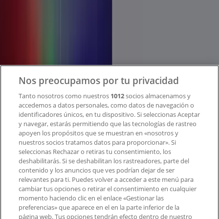
¿Qué hacemos?
Soluciones para empresas
Noticias y prensa
Trabaja con nosotros
Contacto
Nos preocupamos por tu privacidad
Tanto nosotros como nuestros
1012
socios almacenamos y
accedemos a datos personales, como datos de navegación o
Contacto comercial y de marketing
identificadores únicos, en tu dispositivo. Si seleccionas Aceptar
Tienda mal colocada en el mapa
y navegar, estarás permitiendo que las tecnologías de rastreo
Notificar un folleto
apoyen los propósitos que se muestran en «nosotros y
¿Encontraste un problema en la web o en la
nuestros socios tratamos datos para proporcionar». Si
aplicación?
seleccionas Rechazar o retiras tu consentimiento, los
deshabilitarás. Si se deshabilitan los rastreadores, parte del
contenido y los anuncios que ves podrían dejar de ser
Índices
relevantes para ti. Puedes volver a acceder a este menú para
cambiar tus opciones o retirar el consentimiento en cualquier
momento haciendo clic en el enlace «Gestionar las
preferencias» que aparece en el en la parte inferior de la
Marcas
página web. Tus opciones tendrán efecto dentro de nuestro