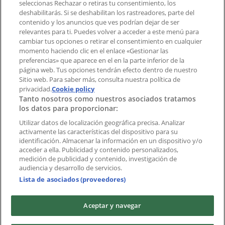
aplicación?
seleccionas Rechazar o retiras tu consentimiento, los
deshabilitarás. Si se deshabilitan los rastreadores, parte del
contenido y los anuncios que ves podrían dejar de ser
Índices
relevantes para ti. Puedes volver a acceder a este menú para
cambiar tus opciones o retirar el consentimiento en cualquier
momento haciendo clic en el enlace «Gestionar las
preferencias» que aparece en el en la parte inferior de la
Marcas
página web. Tus opciones tendrán efecto dentro de nuestro
Marcas locales
Sitio web. Para saber más, consulta nuestra política de
Negocios
privacidad.
Cookie policy
Tanto nosotros como nuestros asociados tratamos
Negocios cercanos
los datos para proporcionar:
Productos
Productos locales
Utilizar datos de localización geográfica precisa. Analizar
activamente las características del dispositivo para su
Ciudades
identificación. Almacenar la información en un dispositivo y/o
acceder a ella. Publicidad y contenido personalizados,
Descargar la APP Tiendeo
medición de publicidad y contenido, investigación de
audiencia y desarrollo de servicios.
Lista de asociados (proveedores)
Aceptar y navegar