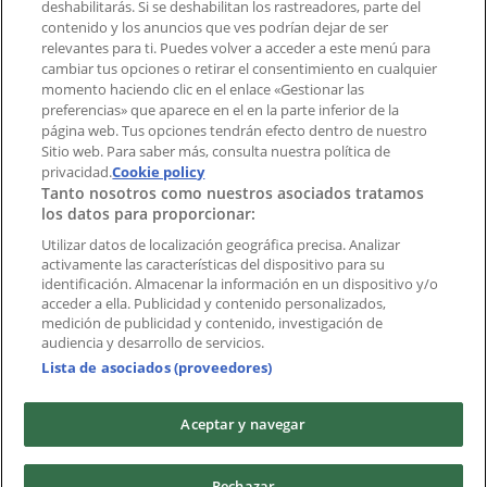
deshabilitarás. Si se deshabilitan los rastreadores, parte del
contenido y los anuncios que ves podrían dejar de ser
Índices
relevantes para ti. Puedes volver a acceder a este menú para
cambiar tus opciones o retirar el consentimiento en cualquier
momento haciendo clic en el enlace «Gestionar las
preferencias» que aparece en el en la parte inferior de la
Marcas
página web. Tus opciones tendrán efecto dentro de nuestro
Marcas locales
Sitio web. Para saber más, consulta nuestra política de
Negocios
privacidad.
Cookie policy
Tanto nosotros como nuestros asociados tratamos
Negocios cercanos
los datos para proporcionar:
Productos
Productos locales
Utilizar datos de localización geográfica precisa. Analizar
activamente las características del dispositivo para su
Ciudades
identificación. Almacenar la información en un dispositivo y/o
acceder a ella. Publicidad y contenido personalizados,
Descargar la APP Tiendeo
medición de publicidad y contenido, investigación de
audiencia y desarrollo de servicios.
Lista de asociados (proveedores)
Aceptar y navegar
Copyright © Tiendeo ® 2026 · Shopfully Marketing S.L.U. –
Rechazar