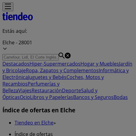
Estás aquí:
Elche - 28001
Destacados
Hiper-Supermercados
Hogar y Muebles
Jardín
y Bricolaje
Ropa, Zapatos y Complementos
Informática y
Electrónica
Juguetes y Bebés
Coches, Motos y
Recambios
Perfumerías y
Belleza
Viajes
Restauración
Deporte
Salud y
Ópticas
Ocio
Libros y Papelerías
Bancos y Seguros
Bodas
Índice de ofertas en Elche
Tiendeo en Elche
»
Índice de ofertas