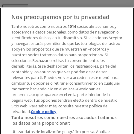
Contacto
Nos preocupamos por tu privacidad
Tanto nosotros como nuestros
1014
socios almacenamos y
accedemos a datos personales, como datos de navegación o
Contacto comercial y de marketing
identificadores únicos, en tu dispositivo. Si seleccionas Aceptar
Tienda mal colocada en el mapa
y navegar, estarás permitiendo que las tecnologías de rastreo
Notificar un folleto
apoyen los propósitos que se muestran en «nosotros y
¿Encontraste un problema en la web o en la
nuestros socios tratamos datos para proporcionar». Si
aplicación?
seleccionas Rechazar o retiras tu consentimiento, los
deshabilitarás. Si se deshabilitan los rastreadores, parte del
contenido y los anuncios que ves podrían dejar de ser
Índices
relevantes para ti. Puedes volver a acceder a este menú para
cambiar tus opciones o retirar el consentimiento en cualquier
momento haciendo clic en el enlace «Gestionar las
preferencias» que aparece en el en la parte inferior de la
Marcas
página web. Tus opciones tendrán efecto dentro de nuestro
Marcas locales
Sitio web. Para saber más, consulta nuestra política de
privacidad.
Negocios
Cookie policy
Tanto nosotros como nuestros asociados tratamos
Negocios cercanos
los datos para proporcionar:
Productos
Productos locales
Utilizar datos de localización geográfica precisa. Analizar