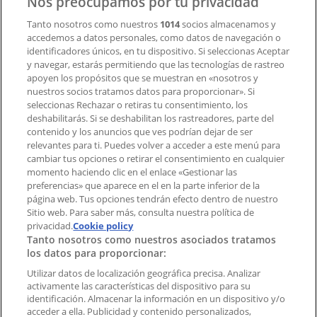
Nos preocupamos por tu privacidad
Tanto nosotros como nuestros
1014
socios almacenamos y
accedemos a datos personales, como datos de navegación o
Contacto comercial y de marketing
identificadores únicos, en tu dispositivo. Si seleccionas Aceptar
Tienda mal colocada en el mapa
y navegar, estarás permitiendo que las tecnologías de rastreo
Notificar un folleto
apoyen los propósitos que se muestran en «nosotros y
¿Encontraste un problema en la web o en la
nuestros socios tratamos datos para proporcionar». Si
aplicación?
seleccionas Rechazar o retiras tu consentimiento, los
deshabilitarás. Si se deshabilitan los rastreadores, parte del
contenido y los anuncios que ves podrían dejar de ser
Índices
relevantes para ti. Puedes volver a acceder a este menú para
cambiar tus opciones o retirar el consentimiento en cualquier
momento haciendo clic en el enlace «Gestionar las
preferencias» que aparece en el en la parte inferior de la
Marcas
página web. Tus opciones tendrán efecto dentro de nuestro
Marcas locales
Sitio web. Para saber más, consulta nuestra política de
Negocios
privacidad.
Cookie policy
Tanto nosotros como nuestros asociados tratamos
Negocios cercanos
los datos para proporcionar:
Productos
Productos locales
Utilizar datos de localización geográfica precisa. Analizar
activamente las características del dispositivo para su
Ciudades
identificación. Almacenar la información en un dispositivo y/o
acceder a ella. Publicidad y contenido personalizados,