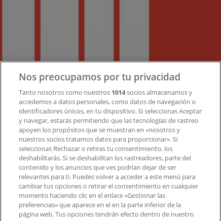
¿Qué hacemos?
Soluciones para empresas
Noticias y prensa
Trabaja con nosotros
Contacto
Nos preocupamos por tu privacidad
Tanto nosotros como nuestros
1014
socios almacenamos y
accedemos a datos personales, como datos de navegación o
Contacto comercial y de marketing
identificadores únicos, en tu dispositivo. Si seleccionas Aceptar
Tienda mal colocada en el mapa
y navegar, estarás permitiendo que las tecnologías de rastreo
Notificar un folleto
apoyen los propósitos que se muestran en «nosotros y
¿Encontraste un problema en la web o en la
nuestros socios tratamos datos para proporcionar». Si
aplicación?
seleccionas Rechazar o retiras tu consentimiento, los
deshabilitarás. Si se deshabilitan los rastreadores, parte del
contenido y los anuncios que ves podrían dejar de ser
Índices
relevantes para ti. Puedes volver a acceder a este menú para
cambiar tus opciones o retirar el consentimiento en cualquier
momento haciendo clic en el enlace «Gestionar las
preferencias» que aparece en el en la parte inferior de la
Marcas
página web. Tus opciones tendrán efecto dentro de nuestro