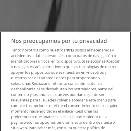
¿Qué hacemos?
Soluciones para empresas
Noticias y prensa
Trabaja con nosotros
Contacto
Nos preocupamos por tu privacidad
Tanto nosotros como nuestros
1012
socios almacenamos y
accedemos a datos personales, como datos de navegación o
Contacto comercial y de marketing
identificadores únicos, en tu dispositivo. Si seleccionas Aceptar
Tienda mal colocada en el mapa
y navegar, estarás permitiendo que las tecnologías de rastreo
Notificar un folleto
apoyen los propósitos que se muestran en «nosotros y
¿Encontraste un problema en la web o en la
nuestros socios tratamos datos para proporcionar». Si
aplicación?
seleccionas Rechazar o retiras tu consentimiento, los
deshabilitarás. Si se deshabilitan los rastreadores, parte del
contenido y los anuncios que ves podrían dejar de ser
Índices
relevantes para ti. Puedes volver a acceder a este menú para
cambiar tus opciones o retirar el consentimiento en cualquier
momento haciendo clic en el enlace «Gestionar las
preferencias» que aparece en el en la parte inferior de la
Marcas
página web. Tus opciones tendrán efecto dentro de nuestro
Marcas locales
Sitio web. Para saber más, consulta nuestra política de