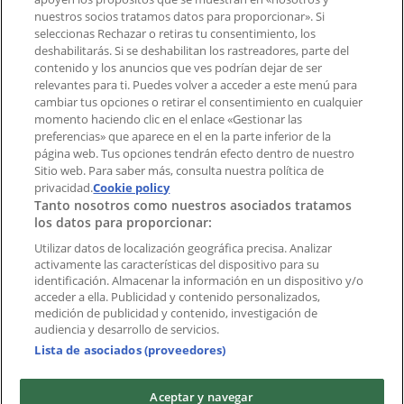
¿Encontraste un problema en la web o en la
nuestros socios tratamos datos para proporcionar». Si
aplicación?
seleccionas Rechazar o retiras tu consentimiento, los
deshabilitarás. Si se deshabilitan los rastreadores, parte del
contenido y los anuncios que ves podrían dejar de ser
Índices
relevantes para ti. Puedes volver a acceder a este menú para
cambiar tus opciones o retirar el consentimiento en cualquier
momento haciendo clic en el enlace «Gestionar las
preferencias» que aparece en el en la parte inferior de la
Marcas
página web. Tus opciones tendrán efecto dentro de nuestro
Marcas locales
Sitio web. Para saber más, consulta nuestra política de
Negocios
privacidad.
Cookie policy
Tanto nosotros como nuestros asociados tratamos
Negocios cercanos
los datos para proporcionar:
Productos
Productos locales
Utilizar datos de localización geográfica precisa. Analizar
activamente las características del dispositivo para su
Ciudades
identificación. Almacenar la información en un dispositivo y/o
acceder a ella. Publicidad y contenido personalizados,
Descargar la APP Tiendeo
medición de publicidad y contenido, investigación de
audiencia y desarrollo de servicios.
Lista de asociados (proveedores)
Aceptar y navegar