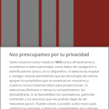
Tiendeo
¿Qué hacemos?
Soluciones para empresas
Noticias y prensa
Trabaja con nosotros
Contacto
Nos preocupamos por tu privacidad
Tanto nosotros como nuestros
1012
socios almacenamos y
accedemos a datos personales, como datos de navegación o
Contacto comercial y de marketing
identificadores únicos, en tu dispositivo. Si seleccionas Aceptar
Tienda mal colocada en el mapa
y navegar, estarás permitiendo que las tecnologías de rastreo
Notificar un folleto
apoyen los propósitos que se muestran en «nosotros y
¿Encontraste un problema en la web o en la
nuestros socios tratamos datos para proporcionar». Si
aplicación?
seleccionas Rechazar o retiras tu consentimiento, los
deshabilitarás. Si se deshabilitan los rastreadores, parte del
contenido y los anuncios que ves podrían dejar de ser
Índices
relevantes para ti. Puedes volver a acceder a este menú para
cambiar tus opciones o retirar el consentimiento en cualquier