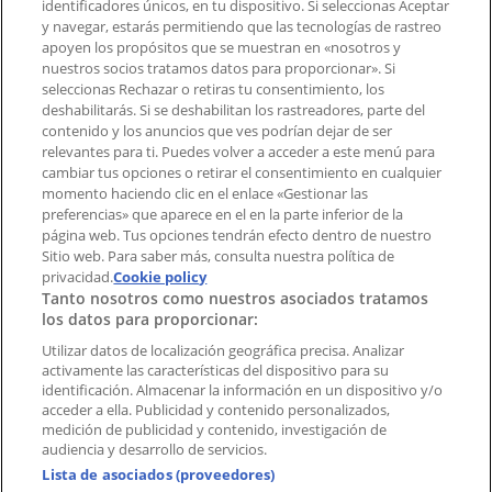
identificadores únicos, en tu dispositivo. Si seleccionas Aceptar
Tienda mal colocada en el mapa
y navegar, estarás permitiendo que las tecnologías de rastreo
Notificar un folleto
apoyen los propósitos que se muestran en «nosotros y
¿Encontraste un problema en la web o en la
nuestros socios tratamos datos para proporcionar». Si
aplicación?
seleccionas Rechazar o retiras tu consentimiento, los
deshabilitarás. Si se deshabilitan los rastreadores, parte del
contenido y los anuncios que ves podrían dejar de ser
Índices
relevantes para ti. Puedes volver a acceder a este menú para
cambiar tus opciones o retirar el consentimiento en cualquier
momento haciendo clic en el enlace «Gestionar las
preferencias» que aparece en el en la parte inferior de la
Marcas
página web. Tus opciones tendrán efecto dentro de nuestro
Marcas locales
Sitio web. Para saber más, consulta nuestra política de
Negocios
privacidad.
Cookie policy
Tanto nosotros como nuestros asociados tratamos
Negocios cercanos
los datos para proporcionar:
Productos
Productos locales
Utilizar datos de localización geográfica precisa. Analizar
activamente las características del dispositivo para su
Ciudades
identificación. Almacenar la información en un dispositivo y/o
acceder a ella. Publicidad y contenido personalizados,
Descargar la APP Tiendeo
medición de publicidad y contenido, investigación de
audiencia y desarrollo de servicios.
Lista de asociados (proveedores)