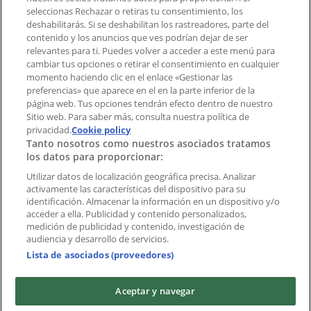
aplicación?
seleccionas Rechazar o retiras tu consentimiento, los
deshabilitarás. Si se deshabilitan los rastreadores, parte del
contenido y los anuncios que ves podrían dejar de ser
Índices
relevantes para ti. Puedes volver a acceder a este menú para
cambiar tus opciones o retirar el consentimiento en cualquier
momento haciendo clic en el enlace «Gestionar las
preferencias» que aparece en el en la parte inferior de la
Marcas
página web. Tus opciones tendrán efecto dentro de nuestro
Marcas locales
Sitio web. Para saber más, consulta nuestra política de
Negocios
privacidad.
Cookie policy
Tanto nosotros como nuestros asociados tratamos
Negocios cercanos
los datos para proporcionar:
Productos
Productos locales
Utilizar datos de localización geográfica precisa. Analizar
activamente las características del dispositivo para su
Ciudades
identificación. Almacenar la información en un dispositivo y/o
acceder a ella. Publicidad y contenido personalizados,
Descargar la APP Tiendeo
medición de publicidad y contenido, investigación de
audiencia y desarrollo de servicios.
Lista de asociados (proveedores)
Aceptar y navegar