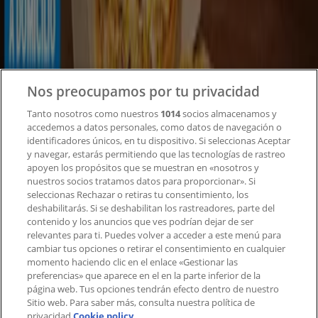
Soluciones para empresas
Noticias y prensa
Trabaja con nosotros
Contacto
Nos preocupamos por tu privacidad
Tanto nosotros como nuestros
1014
socios almacenamos y
accedemos a datos personales, como datos de navegación o
Contacto comercial y de marketing
identificadores únicos, en tu dispositivo. Si seleccionas Aceptar
Tienda mal colocada en el mapa
y navegar, estarás permitiendo que las tecnologías de rastreo
Notificar un folleto
apoyen los propósitos que se muestran en «nosotros y
¿Encontraste un problema en la web o en la
nuestros socios tratamos datos para proporcionar». Si
aplicación?
seleccionas Rechazar o retiras tu consentimiento, los
deshabilitarás. Si se deshabilitan los rastreadores, parte del
contenido y los anuncios que ves podrían dejar de ser
Índices
relevantes para ti. Puedes volver a acceder a este menú para
cambiar tus opciones o retirar el consentimiento en cualquier
momento haciendo clic en el enlace «Gestionar las
preferencias» que aparece en el en la parte inferior de la
Marcas
página web. Tus opciones tendrán efecto dentro de nuestro
Marcas locales
Sitio web. Para saber más, consulta nuestra política de
privacidad.
Cookie policy
Negocios