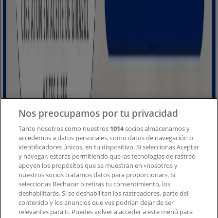
Tiendeo
¿Qué hacemos?
Soluciones para empresas
Noticias y prensa
Trabaja con nosotros
Contacto
Nos preocupamos por tu privacidad
Tanto nosotros como nuestros
1014
socios almacenamos y
accedemos a datos personales, como datos de navegación o
Contacto comercial y de marketing
identificadores únicos, en tu dispositivo. Si seleccionas Aceptar
Tienda mal colocada en el mapa
y navegar, estarás permitiendo que las tecnologías de rastreo
Notificar un folleto
apoyen los propósitos que se muestran en «nosotros y
¿Encontraste un problema en la web o en la
nuestros socios tratamos datos para proporcionar». Si
aplicación?
seleccionas Rechazar o retiras tu consentimiento, los
deshabilitarás. Si se deshabilitan los rastreadores, parte del
contenido y los anuncios que ves podrían dejar de ser
Índices
relevantes para ti. Puedes volver a acceder a este menú para