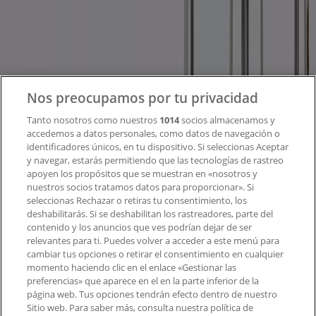
¿Qué hacemos?
Soluciones para empresas
Noticias y prensa
Trabaja con nosotros
Contacto
Nos preocupamos por tu privacidad
Tanto nosotros como nuestros
1014
socios almacenamos y
accedemos a datos personales, como datos de navegación o
Contacto comercial y de marketing
identificadores únicos, en tu dispositivo. Si seleccionas Aceptar
Tienda mal colocada en el mapa
y navegar, estarás permitiendo que las tecnologías de rastreo
Notificar un folleto
apoyen los propósitos que se muestran en «nosotros y
¿Encontraste un problema en la web o en la
nuestros socios tratamos datos para proporcionar». Si
aplicación?
seleccionas Rechazar o retiras tu consentimiento, los
deshabilitarás. Si se deshabilitan los rastreadores, parte del
contenido y los anuncios que ves podrían dejar de ser
Índices
relevantes para ti. Puedes volver a acceder a este menú para
cambiar tus opciones o retirar el consentimiento en cualquier
momento haciendo clic en el enlace «Gestionar las
preferencias» que aparece en el en la parte inferior de la
Marcas
página web. Tus opciones tendrán efecto dentro de nuestro
Marcas locales
Sitio web. Para saber más, consulta nuestra política de