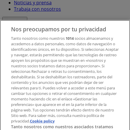
Noticias y prensa
Trabaja con nosotros
Contacto
Nos preocupamos por tu privacidad
Tanto nosotros como nuestros
1014
socios almacenamos y
accedemos a datos personales, como datos de navegación o
Contacto comercial y de marketing
identificadores únicos, en tu dispositivo. Si seleccionas Aceptar
Tienda mal colocada en el mapa
y navegar, estarás permitiendo que las tecnologías de rastreo
Notificar un folleto
apoyen los propósitos que se muestran en «nosotros y
¿Encontraste un problema en la web o en la
nuestros socios tratamos datos para proporcionar». Si
aplicación?
seleccionas Rechazar o retiras tu consentimiento, los
deshabilitarás. Si se deshabilitan los rastreadores, parte del
contenido y los anuncios que ves podrían dejar de ser
Índices
relevantes para ti. Puedes volver a acceder a este menú para
cambiar tus opciones o retirar el consentimiento en cualquier
momento haciendo clic en el enlace «Gestionar las
preferencias» que aparece en el en la parte inferior de la
Marcas
página web. Tus opciones tendrán efecto dentro de nuestro
Marcas locales
Sitio web. Para saber más, consulta nuestra política de
privacidad.
Negocios
Cookie policy
Tanto nosotros como nuestros asociados tratamos
Negocios cercanos