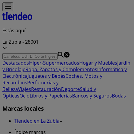
Estás aquí:
La Zubia - 28001
Destacados
Hiper-Supermercados
Hogar y Muebles
Jardín
y Bricolaje
Ropa, Zapatos y Complementos
Informática y
Electrónica
Juguetes y Bebés
Coches, Motos y
Recambios
Perfumerías y
Belleza
Viajes
Restauración
Deporte
Salud y
Ópticas
Ocio
Libros y Papelerías
Bancos y Seguros
Bodas
Marcas locales
Tiendeo en La Zubia
»
Índice marcas