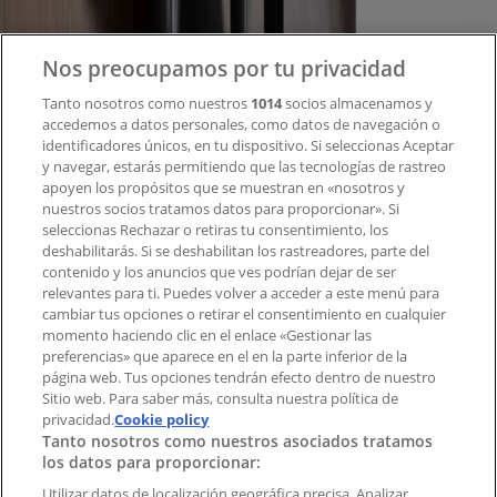
Contacto
Nos preocupamos por tu privacidad
Tanto nosotros como nuestros
1014
socios almacenamos y
accedemos a datos personales, como datos de navegación o
Contacto comercial y de marketing
identificadores únicos, en tu dispositivo. Si seleccionas Aceptar
Tienda mal colocada en el mapa
y navegar, estarás permitiendo que las tecnologías de rastreo
Notificar un folleto
apoyen los propósitos que se muestran en «nosotros y
¿Encontraste un problema en la web o en la
nuestros socios tratamos datos para proporcionar». Si
aplicación?
seleccionas Rechazar o retiras tu consentimiento, los
deshabilitarás. Si se deshabilitan los rastreadores, parte del
contenido y los anuncios que ves podrían dejar de ser
Índices
relevantes para ti. Puedes volver a acceder a este menú para
cambiar tus opciones o retirar el consentimiento en cualquier
momento haciendo clic en el enlace «Gestionar las
preferencias» que aparece en el en la parte inferior de la
Marcas
página web. Tus opciones tendrán efecto dentro de nuestro
Marcas locales
Sitio web. Para saber más, consulta nuestra política de
Negocios
privacidad.
Cookie policy
Tanto nosotros como nuestros asociados tratamos
Negocios cercanos
los datos para proporcionar:
Productos
Productos locales
Utilizar datos de localización geográfica precisa. Analizar