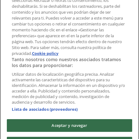
aplicación?
seleccionas Rechazar o retiras tu consentimiento, los
deshabilitarás. Si se deshabilitan los rastreadores, parte del
contenido y los anuncios que ves podrían dejar de ser
Índices
relevantes para ti. Puedes volver a acceder a este menú para
cambiar tus opciones o retirar el consentimiento en cualquier
momento haciendo clic en el enlace «Gestionar las
preferencias» que aparece en el en la parte inferior de la
Marcas
página web. Tus opciones tendrán efecto dentro de nuestro
Marcas locales
Sitio web. Para saber más, consulta nuestra política de
Negocios
privacidad.
Cookie policy
Tanto nosotros como nuestros asociados tratamos
Negocios cercanos
los datos para proporcionar:
Productos
Productos locales
Utilizar datos de localización geográfica precisa. Analizar
activamente las características del dispositivo para su
Ciudades
identificación. Almacenar la información en un dispositivo y/o
acceder a ella. Publicidad y contenido personalizados,
Descargar la APP Tiendeo
medición de publicidad y contenido, investigación de
audiencia y desarrollo de servicios.
Lista de asociados (proveedores)
Aceptar y navegar