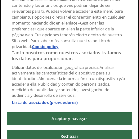
contenido y los anuncios que ves podrían dejar de ser
Índices
relevantes para ti. Puedes volver a acceder a este menú para
cambiar tus opciones o retirar el consentimiento en cualquier
momento haciendo clic en el enlace «Gestionar las
preferencias» que aparece en el en la parte inferior de la
Marcas
página web. Tus opciones tendrán efecto dentro de nuestro
Marcas locales
Sitio web. Para saber más, consulta nuestra política de
Negocios
privacidad.
Cookie policy
Tanto nosotros como nuestros asociados tratamos
Negocios cercanos
los datos para proporcionar:
Productos
Productos locales
Utilizar datos de localización geográfica precisa. Analizar
activamente las características del dispositivo para su
Ciudades
identificación. Almacenar la información en un dispositivo y/o
acceder a ella. Publicidad y contenido personalizados,
Descargar la APP Tiendeo
medición de publicidad y contenido, investigación de
audiencia y desarrollo de servicios.
Lista de asociados (proveedores)
Aceptar y navegar
Copyright © Tiendeo ® 2026 · Shopfully Marketing S.L.U. –
Rechazar