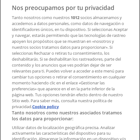
Contacto
Nos preocupamos por tu privacidad
Tanto nosotros como nuestros
1012
socios almacenamos y
accedemos a datos personales, como datos de navegación o
Contacto comercial y de marketing
identificadores únicos, en tu dispositivo. Si seleccionas Aceptar
Tienda mal colocada en el mapa
y navegar, estarás permitiendo que las tecnologías de rastreo
Notificar un folleto
apoyen los propósitos que se muestran en «nosotros y
¿Encontraste un problema en la web o en la
nuestros socios tratamos datos para proporcionar». Si
aplicación?
seleccionas Rechazar o retiras tu consentimiento, los
deshabilitarás. Si se deshabilitan los rastreadores, parte del
contenido y los anuncios que ves podrían dejar de ser
Índices
relevantes para ti. Puedes volver a acceder a este menú para
cambiar tus opciones o retirar el consentimiento en cualquier
momento haciendo clic en el enlace «Gestionar las
preferencias» que aparece en el en la parte inferior de la
Marcas
página web. Tus opciones tendrán efecto dentro de nuestro
Marcas locales
Sitio web. Para saber más, consulta nuestra política de
Negocios
privacidad.
Cookie policy
Tanto nosotros como nuestros asociados tratamos
Negocios cercanos
los datos para proporcionar:
Productos
Productos locales
Utilizar datos de localización geográfica precisa. Analizar
activamente las características del dispositivo para su
Ciudades
identificación. Almacenar la información en un dispositivo y/o