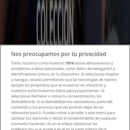
¿Qué hacemos?
Soluciones para empresas
Noticias y prensa
Trabaja con nosotros
Contacto
Nos preocupamos por tu privacidad
Tanto nosotros como nuestros
1014
socios almacenamos y
accedemos a datos personales, como datos de navegación o
Contacto comercial y de marketing
identificadores únicos, en tu dispositivo. Si seleccionas Aceptar
Tienda mal colocada en el mapa
y navegar, estarás permitiendo que las tecnologías de rastreo
Notificar un folleto
apoyen los propósitos que se muestran en «nosotros y
¿Encontraste un problema en la web o en la
nuestros socios tratamos datos para proporcionar». Si
aplicación?
seleccionas Rechazar o retiras tu consentimiento, los
deshabilitarás. Si se deshabilitan los rastreadores, parte del
contenido y los anuncios que ves podrían dejar de ser
Índices
relevantes para ti. Puedes volver a acceder a este menú para
cambiar tus opciones o retirar el consentimiento en cualquier
momento haciendo clic en el enlace «Gestionar las
preferencias» que aparece en el en la parte inferior de la