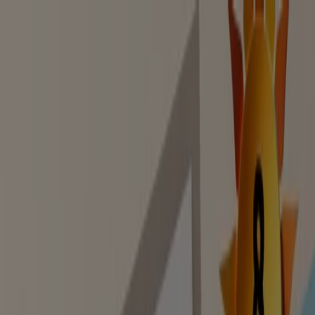
Estás aquí:
Miño - 28001
Destacados
Hiper-Supermercados
Hogar y Muebles
Jardín
y Bricolaje
Ropa, Zapatos y Complementos
Informática y
Electrónica
Juguetes y Bebés
Coches, Motos y
Recambios
Perfumerías y
Belleza
Viajes
Restauración
Deporte
Salud y
Ópticas
Ocio
Libros y Papelerías
Bancos y Seguros
Bodas
Publicidad
Libros y Papelerías en Miño -