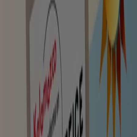
Caduca el 19/8
Miño
Agapea
Libros más vendidos en Agosto
Caduca el 31/8
Miño
Carlin
Hasta El 1 De Octubre De 2026
Caduca el 1/10
Miño
Publicidad