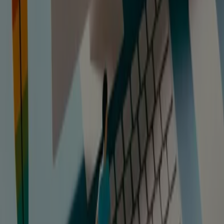
La categoría
Libros y papelerías
reúne todos los
catálogos de libros y de material de oficina de las
librerías y papelerías de tu alrededor. La
oferta de libros
es muy amplia y hay muchos factores que determinan la
elección y compra de un libro (autor, género, etc.) El
precio es otro de esos factores que influye. Respecto al
material de oficina
, cabe decir que en épocas como la
vuelta al cole o como el cambio de oficina, conllevan un
gran gasto que se puede reducir estando al día de las
ofertas y promociones de las tiendas.
Ir a ofertas de Libros y Papelerías
Publicidad