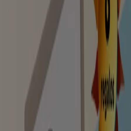
Catálogos, códigos promocionales y
descuentos
Tiendeo en Miño
»
Ofertas de Libros y Papelerías en Miño
Milbby
Promoción
Caduca el 19/8
Miño
Ofiprix
Hasta un -50%