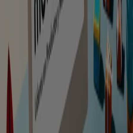
Válido hasta el 07/09/2026
Caduca el 7/9
Miño
Ahorrar es aún más fácil con la aplicación.
Puedes encontrar las mejores ofertas de los
negocios más cercanos, guardarlas y crear tu lista
de ahorro, todo desde tu celular.
DESCARGA LA APLICACIÓN
Ver más
Publicidad