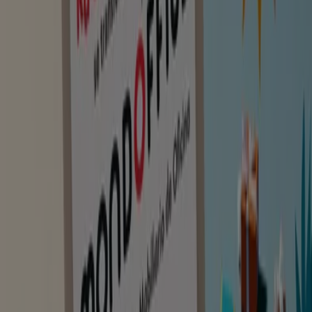
Promo Tiendeo
Vota al mejor comercio del año
Caduca el 21/9
Miño
Staples Kalamazoo