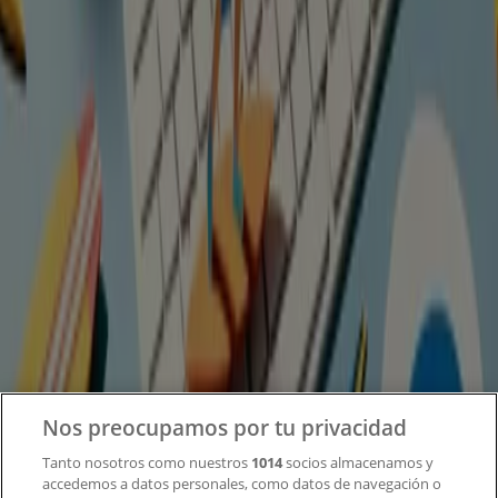
Tiendeo forma parte de Shopfully, la empresa
tecnológica que está reinventando las compras locales
en todo el mundo.
Tiendeo
¿Qué hacemos?
Soluciones para empresas
Noticias y prensa
Trabaja con nosotros
Contacto
Nos preocupamos por tu privacidad
Tanto nosotros como nuestros
1014
socios almacenamos y
accedemos a datos personales, como datos de navegación o
Contacto comercial y de marketing