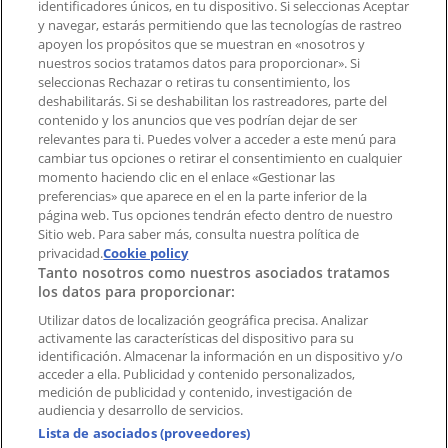
identificadores únicos, en tu dispositivo. Si seleccionas Aceptar
Tienda mal colocada en el mapa
y navegar, estarás permitiendo que las tecnologías de rastreo
Notificar un folleto
apoyen los propósitos que se muestran en «nosotros y
¿Encontraste un problema en la web o en la
nuestros socios tratamos datos para proporcionar». Si
aplicación?
seleccionas Rechazar o retiras tu consentimiento, los
deshabilitarás. Si se deshabilitan los rastreadores, parte del
contenido y los anuncios que ves podrían dejar de ser
Índices
relevantes para ti. Puedes volver a acceder a este menú para
cambiar tus opciones o retirar el consentimiento en cualquier
momento haciendo clic en el enlace «Gestionar las
preferencias» que aparece en el en la parte inferior de la
Marcas
página web. Tus opciones tendrán efecto dentro de nuestro
Marcas locales
Sitio web. Para saber más, consulta nuestra política de
Negocios
privacidad.
Cookie policy
Tanto nosotros como nuestros asociados tratamos
Negocios cercanos
los datos para proporcionar:
Productos
Productos locales
Utilizar datos de localización geográfica precisa. Analizar
activamente las características del dispositivo para su
Ciudades
identificación. Almacenar la información en un dispositivo y/o
acceder a ella. Publicidad y contenido personalizados,
Descargar la APP Tiendeo
medición de publicidad y contenido, investigación de
audiencia y desarrollo de servicios.
Lista de asociados (proveedores)