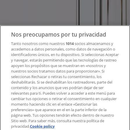
Soluciones para empresas
Noticias y prensa
Trabaja con nosotros
Contacto
Nos preocupamos por tu privacidad
Tanto nosotros como nuestros
1014
socios almacenamos y
accedemos a datos personales, como datos de navegación o
Contacto comercial y de marketing
identificadores únicos, en tu dispositivo. Si seleccionas Aceptar
Tienda mal colocada en el mapa
y navegar, estarás permitiendo que las tecnologías de rastreo
Notificar un folleto
apoyen los propósitos que se muestran en «nosotros y
¿Encontraste un problema en la web o en la
nuestros socios tratamos datos para proporcionar». Si
aplicación?
seleccionas Rechazar o retiras tu consentimiento, los
deshabilitarás. Si se deshabilitan los rastreadores, parte del
contenido y los anuncios que ves podrían dejar de ser
Índices
relevantes para ti. Puedes volver a acceder a este menú para
cambiar tus opciones o retirar el consentimiento en cualquier
momento haciendo clic en el enlace «Gestionar las
preferencias» que aparece en el en la parte inferior de la
Marcas
página web. Tus opciones tendrán efecto dentro de nuestro
Marcas locales
Sitio web. Para saber más, consulta nuestra política de
Negocios
privacidad.
Cookie policy