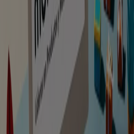
Staples Kalamazoo
Válido hasta el 07/09/2026
Caduca el 7/9
Montornes del Valles
Ahorrar es aún más fácil con la aplicación.
Puedes encontrar las mejores ofertas de los
negocios más cercanos, guardarlas y crear tu lista
de ahorro, todo desde tu celular.
DESCARGA LA APLICACIÓN
Ver más
Publicidad