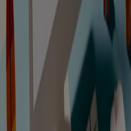
Catálogos de Libros y Papelerías en
Montornes del Valles
Volantes y las mejores ofertas en
Montornes del Valles
supermercados
jardín y bricolaje
Freidora de aire
patinete
eléctrico
viajes
aceite de oliva
comida