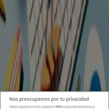
Tiendeo forma parte de Shopfully, la empresa
tecnológica que está reinventando las compras locales
en todo el mundo.
Tiendeo
¿Qué hacemos?
Soluciones para empresas
Noticias y prensa
Trabaja con nosotros
Contacto
Nos preocupamos por tu privacidad
Tanto nosotros como nuestros
1014
socios almacenamos y