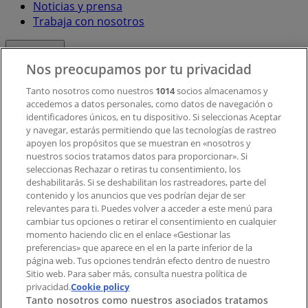
Noticias y prensa
Trabaja con nosotros
Contacto
Nos preocupamos por tu privacidad
Tanto nosotros como nuestros
1014
socios almacenamos y
accedemos a datos personales, como datos de navegación o
Contacto comercial y de marketing
identificadores únicos, en tu dispositivo. Si seleccionas Aceptar
Tienda mal colocada en el mapa
y navegar, estarás permitiendo que las tecnologías de rastreo
Notificar un folleto
apoyen los propósitos que se muestran en «nosotros y
¿Encontraste un problema en la web o en la
nuestros socios tratamos datos para proporcionar». Si
aplicación?
seleccionas Rechazar o retiras tu consentimiento, los
deshabilitarás. Si se deshabilitan los rastreadores, parte del
contenido y los anuncios que ves podrían dejar de ser
Índices
relevantes para ti. Puedes volver a acceder a este menú para
cambiar tus opciones o retirar el consentimiento en cualquier
momento haciendo clic en el enlace «Gestionar las
preferencias» que aparece en el en la parte inferior de la
Marcas
página web. Tus opciones tendrán efecto dentro de nuestro
Marcas locales
Sitio web. Para saber más, consulta nuestra política de
privacidad.
Negocios
Cookie policy
Tanto nosotros como nuestros asociados tratamos
Negocios cercanos