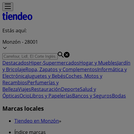
Estás aquí:
Monzón - 28001
Destacados
Hiper-Supermercados
Hogar y Muebles
Jardín
y Bricolaje
Ropa, Zapatos y Complementos
Informática y
Electrónica
Juguetes y Bebés
Coches, Motos y
Recambios
Perfumerías y
Belleza
Viajes
Restauración
Deporte
Salud y
Ópticas
Ocio
Libros y Papelerías
Bancos y Seguros
Bodas
Marcas locales
Tiendeo en Monzón
»
Índice marcas