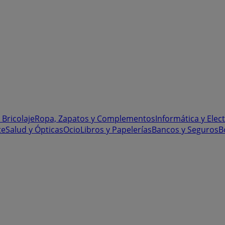
 Bricolaje
Ropa, Zapatos y Complementos
Informática y Elec
te
Salud y Ópticas
Ocio
Libros y Papelerías
Bancos y Seguros
B