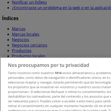
Notificar un folleto
¿Encontraste un problema en la web o en la aplicaci
Índices
Marcas
Marcas locales
Negocios
Negocios cercanos
Productos
Productos locales
Ciudades
Nos preocupamos por tu privacidad
Descargar la APP Tiendeo
Tanto nosotros como nuestros
1014
socios almacenamos y accedemos
personales, como datos de navegación o identificadores únicos, en tu d
seleccionas Aceptar y navegar, estarás permitiendo que las tecnologí
los propósitos que se muestran en «nosotros y nuestros socios trata
proporcionar». Si seleccionas Rechazar o retiras tu consentimiento, los 
deshabilitan los rastreadores, parte del contenido y los anuncios que 
ser relevantes para ti. Puedes volver a acceder a este menú para camb
retirar el consentimiento en cualquier momento haciendo clic en el en
Copyright © Tiendeo ® 2026 · Shopfully Marketing S.L.U. –
preferencias» que aparece en el en la parte inferior de la página web.