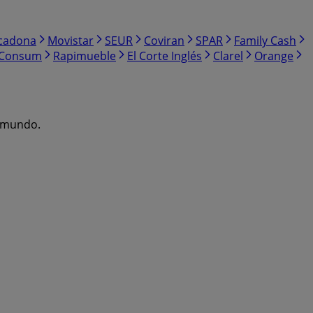
cadona
Movistar
SEUR
Coviran
SPAR
Family Cash
Consum
Rapimueble
El Corte Inglés
Clarel
Orange
l mundo.