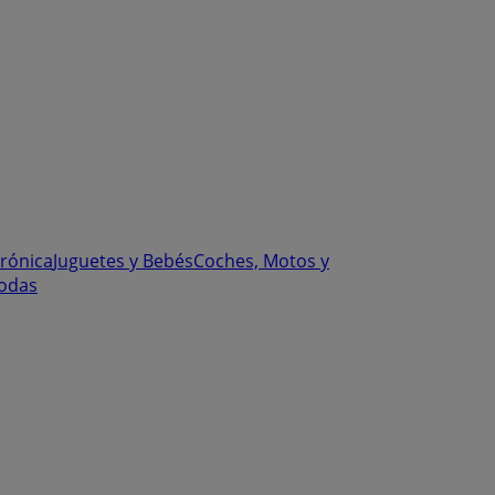
trónica
Juguetes y Bebés
Coches, Motos y
odas