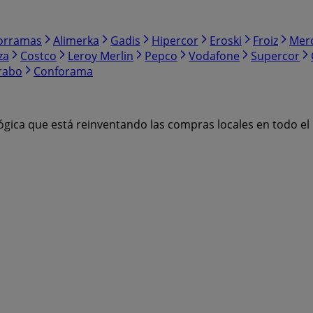
orramas
Alimerka
Gadis
Hipercor
Eroski
Froiz
Mer
za
Costco
Leroy Merlin
Pepco
Vodafone
Supercor
rabo
Conforama
ógica que está reinventando las compras locales en todo e