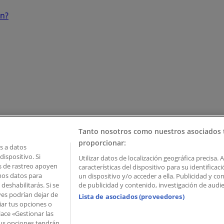
ón?
Tanto nosotros como nuestros asociados 
proporcionar:
 a datos
ispositivo. Si
Utilizar datos de localización geográfica precisa. 
as de rastreo apoyen
características del dispositivo para su identifica
mos datos para
un dispositivo y/o acceder a ella. Publicidad y c
deshabilitarás. Si se
de publicidad y contenido, investigación de audien
ves podrían dejar de
Lista de asociados (proveedores)
iar tus opciones o
lace «Gestionar las
 Palau de Mar – 08039 Barcelona, Spain
 Tus opciones tendrán