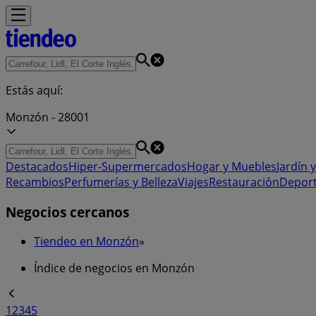
Estás aquí:
Monzón - 28001
Destacados
Hiper-Supermercados
Hogar y Muebles
Jardín y
Recambios
Perfumerías y Belleza
Viajes
Restauración
Depor
Negocios cercanos
Tiendeo en Monzón
»
Índice de negocios en Monzón
1
2
3
4
5