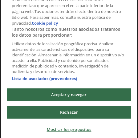
preferencias» que aparece en el en la parte inferior de la
Marcas
página web. Tus opciones tendrán efecto dentro de nuestro
Marcas locales
Sitio web. Para saber más, consulta nuestra política de
Negocios
privacidad.
Cookie policy
Tanto nosotros como nuestros asociados tratamos
Negocios cercanos
los datos para proporcionar:
Productos
Productos locales
Utilizar datos de localización geográfica precisa. Analizar
activamente las características del dispositivo para su
Ciudades
identificación. Almacenar la información en un dispositivo y/o
acceder a ella. Publicidad y contenido personalizados,
Descargar la APP Tiendeo
medición de publicidad y contenido, investigación de
audiencia y desarrollo de servicios.
Lista de asociados (proveedores)
Aceptar y navegar
Copyright © Tiendeo ® 2026 · Shopfully Marketing S.L.U. –
Rechazar
Palau de Mar – 08039 Barcelona, Spain
Términos y condiciones
Política de privacidad
Mostrar los propósitos
Gestionar cookies