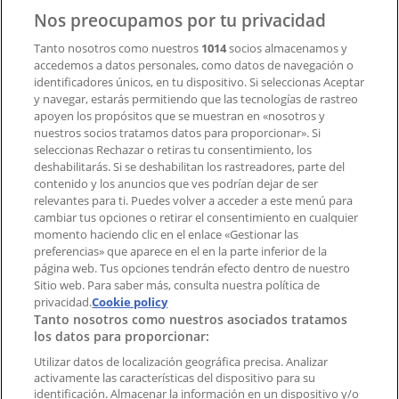
Contacto
Nos preocupamos por tu privacidad
Tanto nosotros como nuestros
1014
socios almacenamos y
accedemos a datos personales, como datos de navegación o
Contacto comercial y de marketing
identificadores únicos, en tu dispositivo. Si seleccionas Aceptar
Tienda mal colocada en el mapa
y navegar, estarás permitiendo que las tecnologías de rastreo
Notificar un folleto
apoyen los propósitos que se muestran en «nosotros y
¿Encontraste un problema en la web o en la
nuestros socios tratamos datos para proporcionar». Si
aplicación?
seleccionas Rechazar o retiras tu consentimiento, los
deshabilitarás. Si se deshabilitan los rastreadores, parte del
contenido y los anuncios que ves podrían dejar de ser
Índices
relevantes para ti. Puedes volver a acceder a este menú para
cambiar tus opciones o retirar el consentimiento en cualquier
momento haciendo clic en el enlace «Gestionar las
preferencias» que aparece en el en la parte inferior de la
Marcas
página web. Tus opciones tendrán efecto dentro de nuestro
Marcas locales
Sitio web. Para saber más, consulta nuestra política de
Negocios
privacidad.
Cookie policy
Tanto nosotros como nuestros asociados tratamos
Negocios cercanos
los datos para proporcionar:
Productos
Productos locales
Utilizar datos de localización geográfica precisa. Analizar
activamente las características del dispositivo para su
Ciudades
identificación. Almacenar la información en un dispositivo y/o