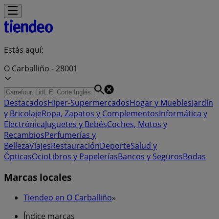
Estás aquí:
O Carballiño - 28001
Destacados
Hiper-Supermercados
Hogar y Muebles
Jardín
y Bricolaje
Ropa, Zapatos y Complementos
Informática y
Electrónica
Juguetes y Bebés
Coches, Motos y
Recambios
Perfumerías y
Belleza
Viajes
Restauración
Deporte
Salud y
Ópticas
Ocio
Libros y Papelerías
Bancos y Seguros
Bodas
Marcas locales
Tiendeo en O Carballiño
»
Índice marcas