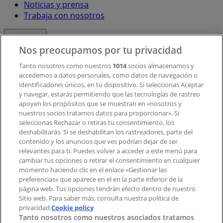
Noticias y prensa
Trabaja con nosotros
Contacto
Nos preocupamos por tu privacidad
Tanto nosotros como nuestros
1014
socios almacenamos y
accedemos a datos personales, como datos de navegación o
Contacto comercial y de marketing
identificadores únicos, en tu dispositivo. Si seleccionas Aceptar
Tienda mal colocada en el mapa
y navegar, estarás permitiendo que las tecnologías de rastreo
Notificar un folleto
apoyen los propósitos que se muestran en «nosotros y
¿Encontraste un problema en la web o en la
nuestros socios tratamos datos para proporcionar». Si
aplicación?
seleccionas Rechazar o retiras tu consentimiento, los
deshabilitarás. Si se deshabilitan los rastreadores, parte del
contenido y los anuncios que ves podrían dejar de ser
Índices
relevantes para ti. Puedes volver a acceder a este menú para
cambiar tus opciones o retirar el consentimiento en cualquier
momento haciendo clic en el enlace «Gestionar las
preferencias» que aparece en el en la parte inferior de la
Marcas
página web. Tus opciones tendrán efecto dentro de nuestro
Marcas locales
Sitio web. Para saber más, consulta nuestra política de
privacidad.
Negocios
Cookie policy
Tanto nosotros como nuestros asociados tratamos
Negocios cercanos