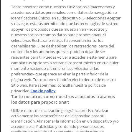
Tanto nosotros como nuestros
1012
socios almacenamos y
accedemos a datos personales, como datos de navegación o
Contacto comercial y de marketing
identificadores únicos, en tu dispositivo. Si seleccionas Aceptar
Tienda mal colocada en el mapa
y navegar, estarás permitiendo que las tecnologías de rastreo
Notificar un folleto
apoyen los propósitos que se muestran en «nosotros y
¿Encontraste un problema en la web o en la
nuestros socios tratamos datos para proporcionar». Si
aplicación?
seleccionas Rechazar o retiras tu consentimiento, los
deshabilitarás. Si se deshabilitan los rastreadores, parte del
contenido y los anuncios que ves podrían dejar de ser
Índices
relevantes para ti. Puedes volver a acceder a este menú para
cambiar tus opciones o retirar el consentimiento en cualquier
momento haciendo clic en el enlace «Gestionar las
preferencias» que aparece en el en la parte inferior de la
Marcas
página web. Tus opciones tendrán efecto dentro de nuestro
Marcas locales
Sitio web. Para saber más, consulta nuestra política de
Negocios
privacidad.
Cookie policy
Tanto nosotros como nuestros asociados tratamos
Negocios cercanos
los datos para proporcionar:
Productos
Productos locales
Utilizar datos de localización geográfica precisa. Analizar
activamente las características del dispositivo para su
Ciudades
identificación. Almacenar la información en un dispositivo y/o
acceder a ella. Publicidad y contenido personalizados,
Descargar la APP Tiendeo
medición de publicidad y contenido, investigación de