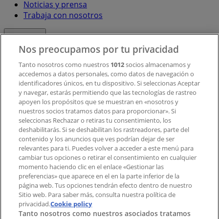
Noticias y prensa
Trabaja con nosotros
Contacto
Nos preocupamos por tu privacidad
Tanto nosotros como nuestros
1012
socios almacenamos y
accedemos a datos personales, como datos de navegación o
Contacto comercial y de marketing
identificadores únicos, en tu dispositivo. Si seleccionas Aceptar
Tienda mal colocada en el mapa
y navegar, estarás permitiendo que las tecnologías de rastreo
Notificar un folleto
apoyen los propósitos que se muestran en «nosotros y
¿Encontraste un problema en la web o en la
nuestros socios tratamos datos para proporcionar». Si
aplicación?
seleccionas Rechazar o retiras tu consentimiento, los
deshabilitarás. Si se deshabilitan los rastreadores, parte del
contenido y los anuncios que ves podrían dejar de ser
Índices
relevantes para ti. Puedes volver a acceder a este menú para
cambiar tus opciones o retirar el consentimiento en cualquier
momento haciendo clic en el enlace «Gestionar las
preferencias» que aparece en el en la parte inferior de la
Marcas
página web. Tus opciones tendrán efecto dentro de nuestro
Marcas locales
Sitio web. Para saber más, consulta nuestra política de
privacidad.
Negocios
Cookie policy
Tanto nosotros como nuestros asociados tratamos
Negocios cercanos