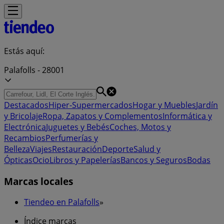
Estás aquí:
Palafolls - 28001
Destacados
Hiper-Supermercados
Hogar y Muebles
Jardín
y Bricolaje
Ropa, Zapatos y Complementos
Informática y
Electrónica
Juguetes y Bebés
Coches, Motos y
Recambios
Perfumerías y
Belleza
Viajes
Restauración
Deporte
Salud y
Ópticas
Ocio
Libros y Papelerías
Bancos y Seguros
Bodas
Marcas locales
Tiendeo en Palafolls
»
Índice marcas