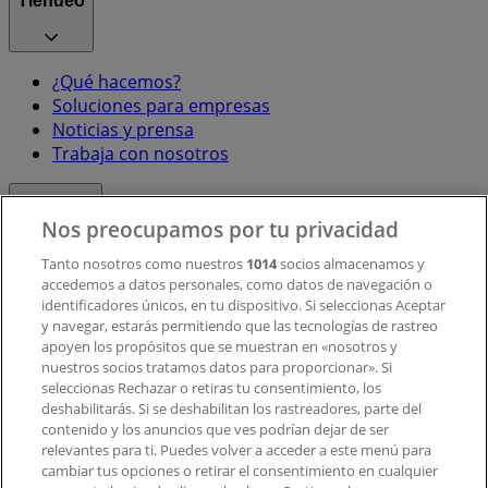
Tiendeo
¿Qué hacemos?
Soluciones para empresas
Noticias y prensa
Trabaja con nosotros
Contacto
Nos preocupamos por tu privacidad
Tanto nosotros como nuestros
1014
socios almacenamos y
accedemos a datos personales, como datos de navegación o
Contacto comercial y de marketing
identificadores únicos, en tu dispositivo. Si seleccionas Aceptar
Tienda mal colocada en el mapa
y navegar, estarás permitiendo que las tecnologías de rastreo
Notificar un folleto
apoyen los propósitos que se muestran en «nosotros y
¿Encontraste un problema en la web o en la
nuestros socios tratamos datos para proporcionar». Si
aplicación?
seleccionas Rechazar o retiras tu consentimiento, los
deshabilitarás. Si se deshabilitan los rastreadores, parte del
contenido y los anuncios que ves podrían dejar de ser
Índices
relevantes para ti. Puedes volver a acceder a este menú para
cambiar tus opciones o retirar el consentimiento en cualquier