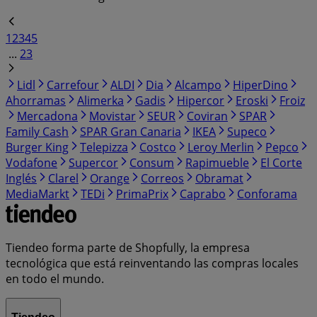
1
2
3
4
5
...
23
Lidl
Carrefour
ALDI
Dia
Alcampo
HiperDino
Ahorramas
Alimerka
Gadis
Hipercor
Eroski
Froiz
Mercadona
Movistar
SEUR
Coviran
SPAR
Family Cash
SPAR Gran Canaria
IKEA
Supeco
Burger King
Telepizza
Costco
Leroy Merlin
Pepco
Vodafone
Supercor
Consum
Rapimueble
El Corte
Inglés
Clarel
Orange
Correos
Obramat
MediaMarkt
TEDi
PrimaPrix
Caprabo
Conforama
Tiendeo forma parte de Shopfully, la empresa
tecnológica que está reinventando las compras locales
en todo el mundo.