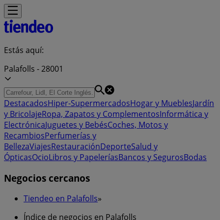
Estás aquí:
Palafolls - 28001
Destacados
Hiper-Supermercados
Hogar y Muebles
Jardín
y Bricolaje
Ropa, Zapatos y Complementos
Informática y
Electrónica
Juguetes y Bebés
Coches, Motos y
Recambios
Perfumerías y
Belleza
Viajes
Restauración
Deporte
Salud y
Ópticas
Ocio
Libros y Papelerías
Bancos y Seguros
Bodas
Negocios cercanos
Tiendeo en Palafolls
»
Índice de negocios en Palafolls