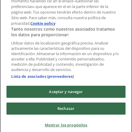
momento haciendo clic en el enlace «Gestionar las
preferencias» que aparece en el en la parte inferior de la
Marcas
página web. Tus opciones tendrán efecto dentro de nuestro
Marcas locales
Sitio web. Para saber más, consulta nuestra política de
privacidad.
Negocios
Cookie policy
Tanto nosotros como nuestros asociados tratamos
Negocios cercanos
los datos para proporcionar:
Productos
Productos locales
Utilizar datos de localización geográfica precisa. Analizar
activamente las características del dispositivo para su
Ciudades
identificación. Almacenar la información en un dispositivo y/o
acceder a ella. Publicidad y contenido personalizados,
Descargar la APP Tiendeo
medición de publicidad y contenido, investigación de
audiencia y desarrollo de servicios.
Lista de asociados (proveedores)
Aceptar y navegar
Copyright © Tiendeo ® 2026 · Shopfully Marketing S.L.U. –
Rechazar
Palau de Mar – 08039 Barcelona, Spain
Términos y condiciones
Política de privacidad
Mostrar los propósitos
Gestionar cookies