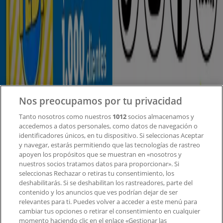
¿Qué hacemos?
Soluciones para empresas
Noticias y prensa
Trabaja con nosotros
Contacto
Nos preocupamos por tu privacidad
Tanto nosotros como nuestros
1012
socios almacenamos y
accedemos a datos personales, como datos de navegación o
Contacto comercial y de marketing
identificadores únicos, en tu dispositivo. Si seleccionas Aceptar
Tienda mal colocada en el mapa
y navegar, estarás permitiendo que las tecnologías de rastreo
Notificar un folleto
apoyen los propósitos que se muestran en «nosotros y
¿Encontraste un problema en la web o en la
nuestros socios tratamos datos para proporcionar». Si
aplicación?
seleccionas Rechazar o retiras tu consentimiento, los
deshabilitarás. Si se deshabilitan los rastreadores, parte del
contenido y los anuncios que ves podrían dejar de ser
Índices
relevantes para ti. Puedes volver a acceder a este menú para
cambiar tus opciones o retirar el consentimiento en cualquier
momento haciendo clic en el enlace «Gestionar las