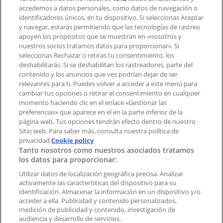
accedemos a datos personales, como datos de navegación o
Contacto comercial y de marketing
identificadores únicos, en tu dispositivo. Si seleccionas Aceptar
Tienda mal colocada en el mapa
y navegar, estarás permitiendo que las tecnologías de rastreo
Notificar un folleto
apoyen los propósitos que se muestran en «nosotros y
¿Encontraste un problema en la web o en la
nuestros socios tratamos datos para proporcionar». Si
aplicación?
seleccionas Rechazar o retiras tu consentimiento, los
deshabilitarás. Si se deshabilitan los rastreadores, parte del
contenido y los anuncios que ves podrían dejar de ser
Índices
relevantes para ti. Puedes volver a acceder a este menú para
cambiar tus opciones o retirar el consentimiento en cualquier
momento haciendo clic en el enlace «Gestionar las
preferencias» que aparece en el en la parte inferior de la
Marcas
página web. Tus opciones tendrán efecto dentro de nuestro
Marcas locales
Sitio web. Para saber más, consulta nuestra política de
Negocios
privacidad.
Cookie policy
Tanto nosotros como nuestros asociados tratamos
Negocios cercanos
los datos para proporcionar:
Productos
Productos locales
Utilizar datos de localización geográfica precisa. Analizar
activamente las características del dispositivo para su
Ciudades
identificación. Almacenar la información en un dispositivo y/o
acceder a ella. Publicidad y contenido personalizados,
Descargar la APP Tiendeo
medición de publicidad y contenido, investigación de
audiencia y desarrollo de servicios.