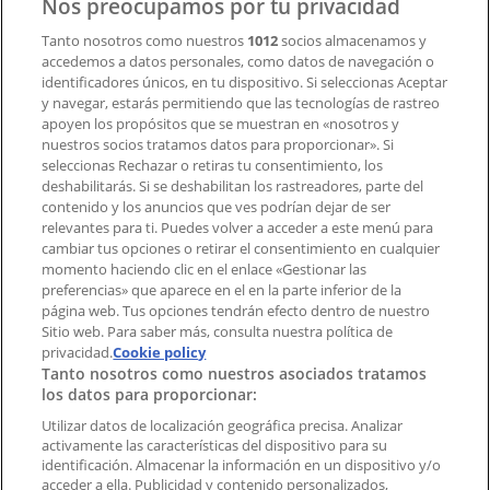
Nos preocupamos por tu privacidad
Tanto nosotros como nuestros
1012
socios almacenamos y
accedemos a datos personales, como datos de navegación o
Contacto comercial y de marketing
identificadores únicos, en tu dispositivo. Si seleccionas Aceptar
Tienda mal colocada en el mapa
y navegar, estarás permitiendo que las tecnologías de rastreo
Notificar un folleto
apoyen los propósitos que se muestran en «nosotros y
¿Encontraste un problema en la web o en la
nuestros socios tratamos datos para proporcionar». Si
aplicación?
seleccionas Rechazar o retiras tu consentimiento, los
deshabilitarás. Si se deshabilitan los rastreadores, parte del
contenido y los anuncios que ves podrían dejar de ser
Índices
relevantes para ti. Puedes volver a acceder a este menú para
cambiar tus opciones o retirar el consentimiento en cualquier
momento haciendo clic en el enlace «Gestionar las
preferencias» que aparece en el en la parte inferior de la
Marcas
página web. Tus opciones tendrán efecto dentro de nuestro
Marcas locales
Sitio web. Para saber más, consulta nuestra política de
Negocios
privacidad.
Cookie policy
Tanto nosotros como nuestros asociados tratamos
Negocios cercanos
los datos para proporcionar:
Productos
Productos locales
Utilizar datos de localización geográfica precisa. Analizar
activamente las características del dispositivo para su
Ciudades
identificación. Almacenar la información en un dispositivo y/o
acceder a ella. Publicidad y contenido personalizados,