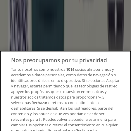
¿Qué hacemos?
Soluciones para empresas
Noticias y prensa
Trabaja con nosotros
Contacto
Nos preocupamos por tu privacidad
Tanto nosotros como nuestros
1014
socios almacenamos y
accedemos a datos personales, como datos de navegación o
Contacto comercial y de marketing
identificadores únicos, en tu dispositivo. Si seleccionas Aceptar
Tienda mal colocada en el mapa
y navegar, estarás permitiendo que las tecnologías de rastreo
Notificar un folleto
apoyen los propósitos que se muestran en «nosotros y
¿Encontraste un problema en la web o en la
nuestros socios tratamos datos para proporcionar». Si
aplicación?
seleccionas Rechazar o retiras tu consentimiento, los
deshabilitarás. Si se deshabilitan los rastreadores, parte del
contenido y los anuncios que ves podrían dejar de ser
Índices
relevantes para ti. Puedes volver a acceder a este menú para
cambiar tus opciones o retirar el consentimiento en cualquier
momento haciendo clic en el enlace «Gestionar las