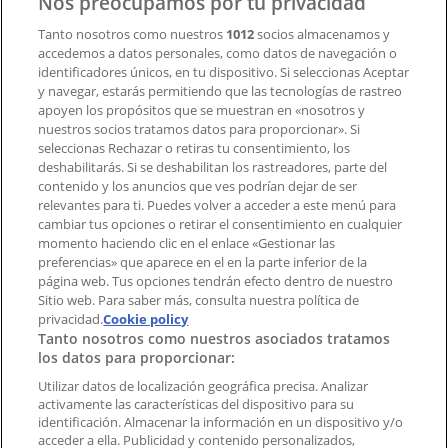
Nos preocupamos por tu privacidad
Tanto nosotros como nuestros
1012
socios almacenamos y
accedemos a datos personales, como datos de navegación o
Contacto comercial y de marketing
identificadores únicos, en tu dispositivo. Si seleccionas Aceptar
Tienda mal colocada en el mapa
y navegar, estarás permitiendo que las tecnologías de rastreo
Notificar un folleto
apoyen los propósitos que se muestran en «nosotros y
¿Encontraste un problema en la web o en la
nuestros socios tratamos datos para proporcionar». Si
aplicación?
seleccionas Rechazar o retiras tu consentimiento, los
deshabilitarás. Si se deshabilitan los rastreadores, parte del
contenido y los anuncios que ves podrían dejar de ser
Índices
relevantes para ti. Puedes volver a acceder a este menú para
cambiar tus opciones o retirar el consentimiento en cualquier
momento haciendo clic en el enlace «Gestionar las
preferencias» que aparece en el en la parte inferior de la
Marcas
página web. Tus opciones tendrán efecto dentro de nuestro
Marcas locales
Sitio web. Para saber más, consulta nuestra política de
Negocios
privacidad.
Cookie policy
Tanto nosotros como nuestros asociados tratamos
Negocios cercanos
los datos para proporcionar:
Productos
Productos locales
Utilizar datos de localización geográfica precisa. Analizar
activamente las características del dispositivo para su
Ciudades
identificación. Almacenar la información en un dispositivo y/o
acceder a ella. Publicidad y contenido personalizados,