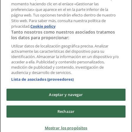
momento haciendo clic en el enlace «Gestionar las
preferencias» que aparece en el en la parte inferior de la
Marcas
página web. Tus opciones tendrán efecto dentro de nuestro
Marcas locales
Sitio web. Para saber más, consulta nuestra política de
Negocios
privacidad.
Cookie policy
Tanto nosotros como nuestros asociados tratamos
Negocios cercanos
los datos para proporcionar:
Productos
Productos locales
Utilizar datos de localización geográfica precisa. Analizar
activamente las características del dispositivo para su
Ciudades
identificación. Almacenar la información en un dispositivo y/o
acceder a ella. Publicidad y contenido personalizados,
Descargar la APP Tiendeo
medición de publicidad y contenido, investigación de
audiencia y desarrollo de servicios.
Lista de asociados (proveedores)
Aceptar y navegar
Copyright © Tiendeo ® 2026 · Shopfully Marketing S.L.U. –
Rechazar
Palau de Mar – 08039 Barcelona, Spain
Términos y condiciones
Política de privacidad
Mostrar los propósitos