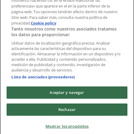
momento haciendo clic en el enlace «Gestionar las
preferencias» que aparece en el en la parte inferior de la
Marcas
página web. Tus opciones tendrán efecto dentro de nuestro
Marcas locales
Sitio web. Para saber más, consulta nuestra política de
Negocios
privacidad.
Cookie policy
Tanto nosotros como nuestros asociados tratamos
Negocios cercanos
los datos para proporcionar:
Productos
Productos locales
Utilizar datos de localización geográfica precisa. Analizar
activamente las características del dispositivo para su
Ciudades
identificación. Almacenar la información en un dispositivo y/o
acceder a ella. Publicidad y contenido personalizados,
Descargar la APP Tiendeo
medición de publicidad y contenido, investigación de
audiencia y desarrollo de servicios.
Lista de asociados (proveedores)
Aceptar y navegar
Copyright © Tiendeo ® 2026 · Shopfully Marketing S.L.U. –
Rechazar
Palau de Mar – 08039 Barcelona, Spain
Términos y condiciones
Política de privacidad
Mostrar los propósitos
Gestionar cookies