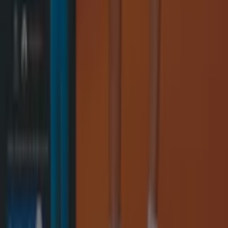
en Fogars de la Selva
Ofertas de Cadena88 en Fogars de la Selva:
1785
Catálogos con ofertas de Cadena88 en Fogars de la
Selva:
2
Categoría:
Jardín y Bricolaje
Oferta más reciente:
28/5/2026
Catálogos y ofertas de Cadena88 en
Fogars de la Selva
En los
catálogos de Cadena 88
puedes encontrar
grandes ofertas de productos de
bricolaje
,
construcción
,
carpintería
,
decoración
,
pintura
,
jardinería
,
fontanería
,
electricidad
y
maquinarias
.