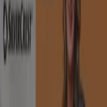
Productos de Cadena88 más
visitados en Fogars de la Selva
49
,
99
€
Playmobil
-
Micetao
Format