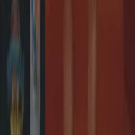
Lidl
¡Bazar Lidl!- Ofertas válidas del 10/08 al
16/08
Caduca el 16/8
Fogars de la Selva
Anticipado
Lidl
¡Bazar Lidl!- Ofertas válidas del 10/08 al
16/08
Caduca el 16/8
Fogars de la Selva
Ver más