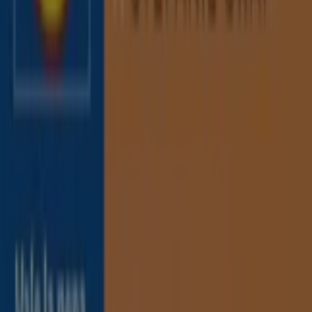
Cadena88
Ctra. 5122 - Km 5,05, Fogars de la Selva
98 m
Cadena88
C/. Puigvert, 71, Tordera
4.7 km