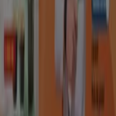
Conliquo;s
of
a
FD5720KTW,
PS5
2
All'lones
277
,
00
€
Estuclusive
Elementio