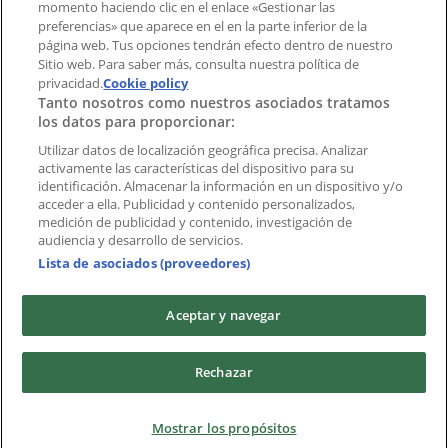
momento haciendo clic en el enlace «Gestionar las
Índices
preferencias» que aparece en el en la parte inferior de la
página web. Tus opciones tendrán efecto dentro de nuestro
Sitio web. Para saber más, consulta nuestra política de
Marcas
privacidad.
Cookie policy
Tanto nosotros como nuestros asociados tratamos
Negocios
los datos para proporcionar:
Negocios cercanos
Productos
Utilizar datos de localización geográfica precisa. Analizar
activamente las características del dispositivo para su
Ciudades
identificación. Almacenar la información en un dispositivo y/o
acceder a ella. Publicidad y contenido personalizados,
Descargar la APP Tiendeo
medición de publicidad y contenido, investigación de
audiencia y desarrollo de servicios.
Lista de asociados (proveedores)
Aceptar y navegar
Copyright © Tiendeo ® 2026 · Shopfully Marketing S.L.U. –
Rechazar
Palau de Mar – 08039 Barcelona, Spain
Términos y condiciones
Política de privacidad
Mostrar los propósitos
Gestionar cookies