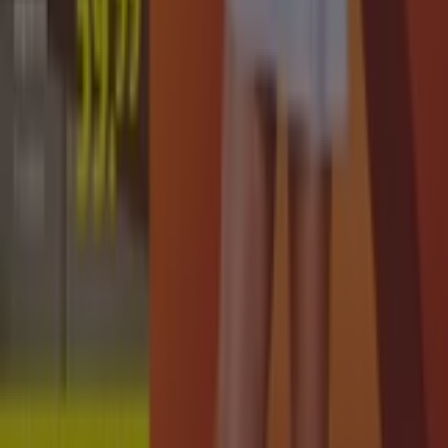
269
,
00
€
antracita
-
Parasol
Colgante
Toulouse
Ahorrar es aún más fácil con la aplicación.
Puedes encontrar las mejores ofertas de los negocios
más cercanos, guardarlas y crear tu lista de ahorro, todo
desde tu celular.
DESCARGA LA APLICACIÓN