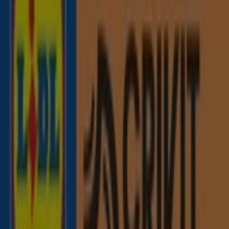
Selva:
2
Categoría:
Jardín y Bricolaje
Oferta más reciente:
28/5/2026
Cadena88
Hogar
Caduca el 29/8
Cadena88