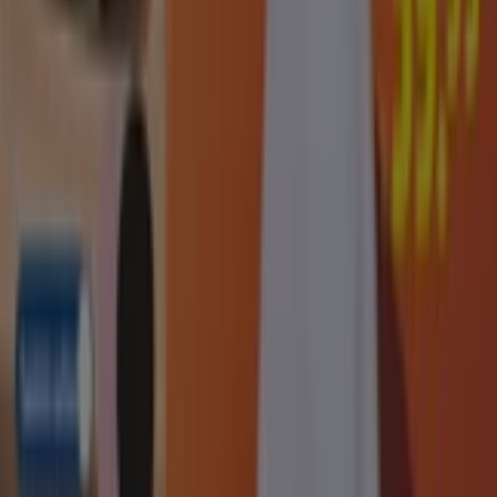
165
,
00
€
Vintage
-
Nevera
Con
Ruedas
Alaska