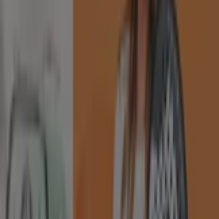
Blanco
Flower
Market
79
,
99
€
Conjunto
Balcón
Plegable
Agata