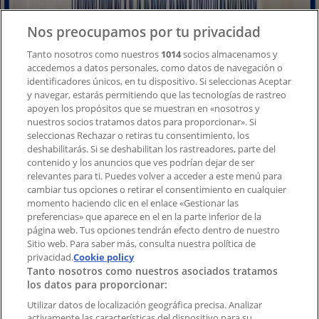
Contacto
Nos preocupamos por tu privacidad
Tanto nosotros como nuestros
1014
socios almacenamos y
accedemos a datos personales, como datos de navegación o
Contacto comercial y de marketing
identificadores únicos, en tu dispositivo. Si seleccionas Aceptar
Tienda mal colocada en el mapa
y navegar, estarás permitiendo que las tecnologías de rastreo
Notificar un folleto
apoyen los propósitos que se muestran en «nosotros y
¿Encontraste un problema en la web o en la
nuestros socios tratamos datos para proporcionar». Si
aplicación?
seleccionas Rechazar o retiras tu consentimiento, los
deshabilitarás. Si se deshabilitan los rastreadores, parte del
contenido y los anuncios que ves podrían dejar de ser
Índices
relevantes para ti. Puedes volver a acceder a este menú para
cambiar tus opciones o retirar el consentimiento en cualquier
momento haciendo clic en el enlace «Gestionar las
preferencias» que aparece en el en la parte inferior de la
Marcas
página web. Tus opciones tendrán efecto dentro de nuestro
Marcas locales
Sitio web. Para saber más, consulta nuestra política de
Negocios
privacidad.
Cookie policy
Tanto nosotros como nuestros asociados tratamos
Negocios cercanos
los datos para proporcionar:
Productos
Productos locales
Utilizar datos de localización geográfica precisa. Analizar
activamente las características del dispositivo para su