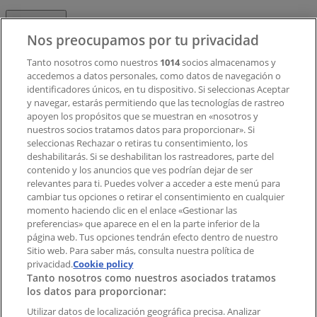
Contacto
Nos preocupamos por tu privacidad
Tanto nosotros como nuestros
1014
socios almacenamos y
accedemos a datos personales, como datos de navegación o
Contacto comercial y de marketing
identificadores únicos, en tu dispositivo. Si seleccionas Aceptar
Tienda mal colocada en el mapa
y navegar, estarás permitiendo que las tecnologías de rastreo
Notificar un folleto
apoyen los propósitos que se muestran en «nosotros y
¿Encontraste un problema en la web o en la
nuestros socios tratamos datos para proporcionar». Si
aplicación?
seleccionas Rechazar o retiras tu consentimiento, los
deshabilitarás. Si se deshabilitan los rastreadores, parte del
contenido y los anuncios que ves podrían dejar de ser
Índices
relevantes para ti. Puedes volver a acceder a este menú para
cambiar tus opciones o retirar el consentimiento en cualquier
momento haciendo clic en el enlace «Gestionar las
preferencias» que aparece en el en la parte inferior de la
Marcas
página web. Tus opciones tendrán efecto dentro de nuestro
Marcas locales
Sitio web. Para saber más, consulta nuestra política de
privacidad.
Negocios
Cookie policy
Tanto nosotros como nuestros asociados tratamos
Negocios cercanos
los datos para proporcionar:
Productos
Productos locales
Utilizar datos de localización geográfica precisa. Analizar