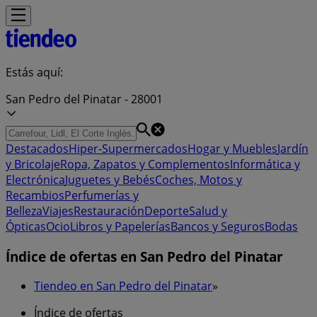
Estás aquí:
San Pedro del Pinatar - 28001
Destacados
Hiper-Supermercados
Hogar y Muebles
Jardín
y Bricolaje
Ropa, Zapatos y Complementos
Informática y
Electrónica
Juguetes y Bebés
Coches, Motos y
Recambios
Perfumerías y
Belleza
Viajes
Restauración
Deporte
Salud y
Ópticas
Ocio
Libros y Papelerías
Bancos y Seguros
Bodas
Índice de ofertas en San Pedro del Pinatar
Tiendeo en San Pedro del Pinatar
»
Índice de ofertas