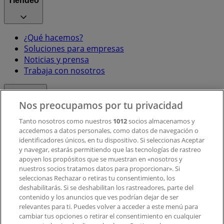
Tiendeo
¿Qué hacemos?
Soluciones para empresas
Noticias y prensa
Trabaja con nosotros
Contacto
Nos preocupamos por tu privacidad
Tanto nosotros como nuestros
1012
socios almacenamos y
accedemos a datos personales, como datos de navegación o
Contacto comercial y de marketing
identificadores únicos, en tu dispositivo. Si seleccionas Aceptar
Tienda mal colocada en el mapa
y navegar, estarás permitiendo que las tecnologías de rastreo
Notificar un folleto
apoyen los propósitos que se muestran en «nosotros y
¿Encontraste un problema en la web o en la
nuestros socios tratamos datos para proporcionar». Si
aplicación?
seleccionas Rechazar o retiras tu consentimiento, los
deshabilitarás. Si se deshabilitan los rastreadores, parte del
contenido y los anuncios que ves podrían dejar de ser
Índices
relevantes para ti. Puedes volver a acceder a este menú para
cambiar tus opciones o retirar el consentimiento en cualquier