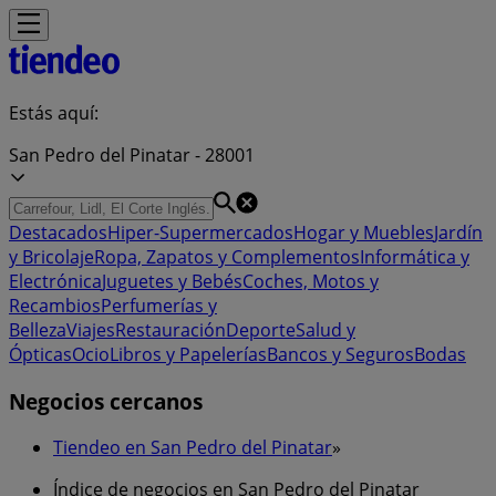
Estás aquí:
San Pedro del Pinatar - 28001
Destacados
Hiper-Supermercados
Hogar y Muebles
Jardín
y Bricolaje
Ropa, Zapatos y Complementos
Informática y
Electrónica
Juguetes y Bebés
Coches, Motos y
Recambios
Perfumerías y
Belleza
Viajes
Restauración
Deporte
Salud y
Ópticas
Ocio
Libros y Papelerías
Bancos y Seguros
Bodas
Negocios cercanos
Tiendeo en San Pedro del Pinatar
»
Índice de negocios en San Pedro del Pinatar