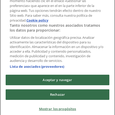
momento haciendo clic en el enlace «Gestionar las
preferencias» que aparece en el en la parte inferior de la
Marcas
página web. Tus opciones tendrán efecto dentro de nuestro
Marcas locales
Sitio web. Para saber más, consulta nuestra política de
privacidad.
Negocios
Cookie policy
Tanto nosotros como nuestros asociados tratamos
Negocios cercanos
los datos para proporcionar:
Productos
Productos locales
Utilizar datos de localización geográfica precisa. Analizar
activamente las características del dispositivo para su
Ciudades
identificación. Almacenar la información en un dispositivo y/o
acceder a ella. Publicidad y contenido personalizados,
Descargar la APP Tiendeo
medición de publicidad y contenido, investigación de
audiencia y desarrollo de servicios.
Lista de asociados (proveedores)
Aceptar y navegar
Copyright © Tiendeo ® 2026 · Shopfully Marketing S.L.U. –
Rechazar
Palau de Mar – 08039 Barcelona, Spain
Términos y condiciones
Política de privacidad
Mostrar los propósitos
Gestionar cookies