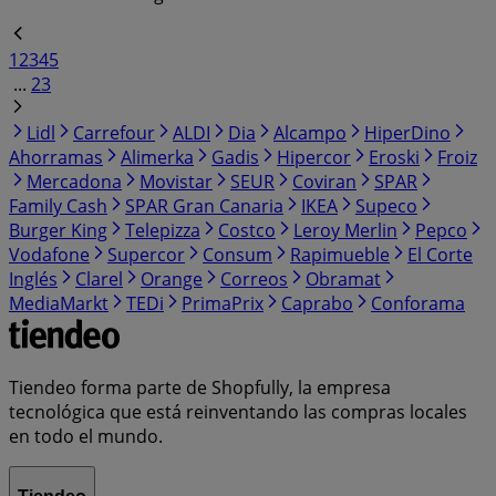
1
2
3
4
5
...
23
Lidl
Carrefour
ALDI
Dia
Alcampo
HiperDino
Ahorramas
Alimerka
Gadis
Hipercor
Eroski
Froiz
Mercadona
Movistar
SEUR
Coviran
SPAR
Family Cash
SPAR Gran Canaria
IKEA
Supeco
Burger King
Telepizza
Costco
Leroy Merlin
Pepco
Vodafone
Supercor
Consum
Rapimueble
El Corte
Inglés
Clarel
Orange
Correos
Obramat
MediaMarkt
TEDi
PrimaPrix
Caprabo
Conforama
Tiendeo forma parte de Shopfully, la empresa
tecnológica que está reinventando las compras locales
en todo el mundo.