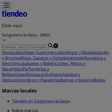
Estás aquí:
Sangonera la Seca - 28001
Destacados
Hiper-Supermercados
Hogar y Muebles
Jardín
y Bricolaje
Ropa, Zapatos y Complementos
Informática y
Electrónica
Juguetes y Bebés
Coches, Motos y
Recambios
Perfumerías y
Belleza
Viajes
Restauración
Deporte
Salud y
Ópticas
Ocio
Libros y Papelerías
Bancos y Seguros
Bodas
Marcas locales
Tiendeo en Sangonera la Seca
»
Índice marcas