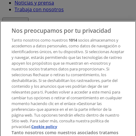
Noticias y prensa
Trabaja con nosotros
Contacto
Nos preocupamos por tu privacidad
Tanto nosotros como nuestros
1014
socios almacenamos y
accedemos a datos personales, como datos de navegación o
Contacto comercial y de marketing
identificadores únicos, en tu dispositivo. Si seleccionas Aceptar
Tienda mal colocada en el mapa
y navegar, estarás permitiendo que las tecnologías de rastreo
Notificar un folleto
apoyen los propósitos que se muestran en «nosotros y
¿Encontraste un problema en la web o en la
nuestros socios tratamos datos para proporcionar». Si
aplicación?
seleccionas Rechazar o retiras tu consentimiento, los
deshabilitarás. Si se deshabilitan los rastreadores, parte del
contenido y los anuncios que ves podrían dejar de ser
Índices
relevantes para ti. Puedes volver a acceder a este menú para
cambiar tus opciones o retirar el consentimiento en cualquier
momento haciendo clic en el enlace «Gestionar las
preferencias» que aparece en el en la parte inferior de la
Marcas
página web. Tus opciones tendrán efecto dentro de nuestro
Marcas locales
Sitio web. Para saber más, consulta nuestra política de
privacidad.
Negocios
Cookie policy
Tanto nosotros como nuestros asociados tratamos
Negocios cercanos