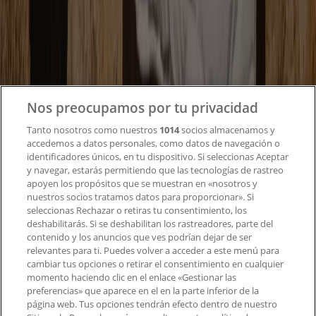
¿Qué hacemos?
Soluciones para empresas
Noticias y prensa
Trabaja con nosotros
Contacto
Nos preocupamos por tu privacidad
Tanto nosotros como nuestros
1014
socios almacenamos y
accedemos a datos personales, como datos de navegación o
Contacto comercial y de marketing
identificadores únicos, en tu dispositivo. Si seleccionas Aceptar
Tienda mal colocada en el mapa
y navegar, estarás permitiendo que las tecnologías de rastreo
Notificar un folleto
apoyen los propósitos que se muestran en «nosotros y
¿Encontraste un problema en la web o en la
nuestros socios tratamos datos para proporcionar». Si
aplicación?
seleccionas Rechazar o retiras tu consentimiento, los
deshabilitarás. Si se deshabilitan los rastreadores, parte del
contenido y los anuncios que ves podrían dejar de ser
Índices
relevantes para ti. Puedes volver a acceder a este menú para
cambiar tus opciones o retirar el consentimiento en cualquier
momento haciendo clic en el enlace «Gestionar las
preferencias» que aparece en el en la parte inferior de la
Marcas
página web. Tus opciones tendrán efecto dentro de nuestro