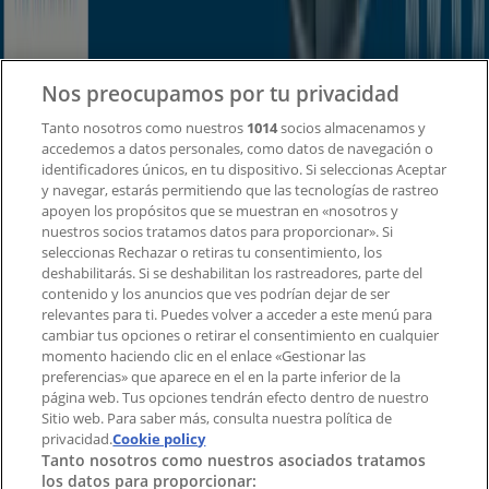
Trabaja con nosotros
Contacto
Nos preocupamos por tu privacidad
Tanto nosotros como nuestros
1014
socios almacenamos y
accedemos a datos personales, como datos de navegación o
Contacto comercial y de marketing
identificadores únicos, en tu dispositivo. Si seleccionas Aceptar
Tienda mal colocada en el mapa
y navegar, estarás permitiendo que las tecnologías de rastreo
Notificar un folleto
apoyen los propósitos que se muestran en «nosotros y
¿Encontraste un problema en la web o en la
nuestros socios tratamos datos para proporcionar». Si
aplicación?
seleccionas Rechazar o retiras tu consentimiento, los
deshabilitarás. Si se deshabilitan los rastreadores, parte del
contenido y los anuncios que ves podrían dejar de ser
Índices
relevantes para ti. Puedes volver a acceder a este menú para
cambiar tus opciones o retirar el consentimiento en cualquier
momento haciendo clic en el enlace «Gestionar las
preferencias» que aparece en el en la parte inferior de la
Marcas
página web. Tus opciones tendrán efecto dentro de nuestro
Marcas locales
Sitio web. Para saber más, consulta nuestra política de
Negocios
privacidad.
Cookie policy
Tanto nosotros como nuestros asociados tratamos
Negocios cercanos
los datos para proporcionar:
Productos