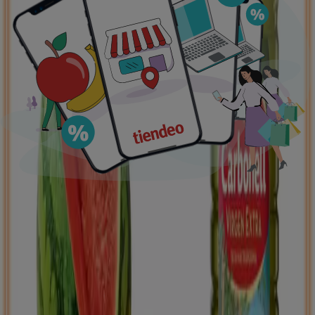
Ofertas destacadas
supermercados
jardín y bricolaje
Freidora de aire
patinete
eléctrico
viajes
aceite de oliva
comida
asiática
aguacates
bomba de agua
Tiendeo en tu ciudad
Madrid
Barcelona
Valencia
Sevilla
Zaragoza
Málaga
Palma de Mallorca
Bilbao
Alicante
Murcia
Las Palmas de Gran Canaria
Córdoba
Valladolid
A
Coruña
Vigo
Granada
Ver más ciudades
Descargar la APP