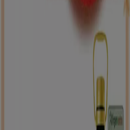
ToysRus
Back to school -20%
Caduca el 31/8
Sant Joan d'Alacant
Nuevo
Carrefour
PRECIO IMBATIBLE
Caduca mañana
Sant Joan d'Alacant
Ahorrar es aún más fácil con la aplicación.