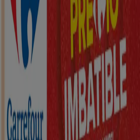
d'Alacant
Nuevo
ZEEMAN
Ha llegado nuestra nueva colección
infantil
Caduca el 21/8
Sant Joan d'Alacant
Nuevo
KIK
Más diversión en el cole
Caduca el 16/8
Sant Joan d'Alacant