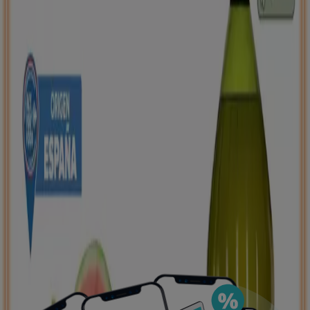
Puedes encontrar las mejores ofertas de los
negocios más cercanos, guardarlas y crear tu lista
de ahorro, todo desde tu celular.
DESCARGA LA APLICACIÓN
Ver más
Publicidad