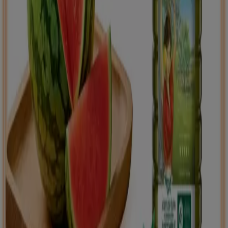
Tiendeo international
España
Italia
United Kingdom
México
Brasil
Colombia
Argentina
France
United States
Nederland
Deutschland
Perú
Chile
Portugal
Australia
Türkiye
Polska
Norge
Österreich
Sverige
Ecuador
Singapore
South Africa
Canada
Danmark
Suomi
日本
Ελλάδα
한국
Belgique
Schweiz
United Arab Emirates
România
Maroc
Ceská republika
Slovenská republika
Magyarország
България
Publicidad