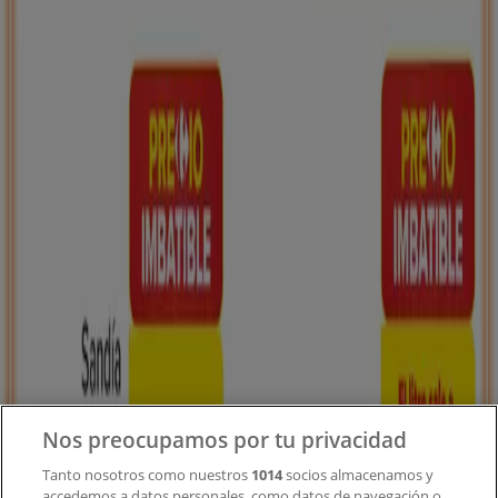
Tiendeo forma parte de Shopfully, la empresa
tecnológica que está reinventando las compras locales
en todo el mundo.
Tiendeo
¿Qué hacemos?
Soluciones para empresas
Noticias y prensa
Trabaja con nosotros
Contacto
Nos preocupamos por tu privacidad
Tanto nosotros como nuestros
1014
socios almacenamos y
accedemos a datos personales, como datos de navegación o