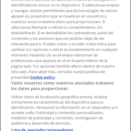
Contacto comercial y de marketing
identificadores únicos, en tu dispositivo. Si seleccionas Aceptar
Tienda mal colocada en el mapa
y navegar, estarás permitiendo que las tecnologías de rastreo
Notificar un folleto
apoyen los propósitos que se muestran en «nosotros y
¿Encontraste un problema en la web o en la
nuestros socios tratamos datos para proporcionar». Si
aplicación?
seleccionas Rechazar o retiras tu consentimiento, los
deshabilitarás. Si se deshabilitan los rastreadores, parte del
contenido y los anuncios que ves podrían dejar de ser
Índices
relevantes para ti. Puedes volver a acceder a este menú para
cambiar tus opciones o retirar el consentimiento en cualquier
momento haciendo clic en el enlace «Gestionar las
preferencias» que aparece en el en la parte inferior de la
Marcas
página web. Tus opciones tendrán efecto dentro de nuestro
Marcas locales
Sitio web. Para saber más, consulta nuestra política de
Negocios
privacidad.
Cookie policy
Tanto nosotros como nuestros asociados tratamos
Negocios cercanos
los datos para proporcionar:
Productos
Productos locales
Utilizar datos de localización geográfica precisa. Analizar
activamente las características del dispositivo para su
Ciudades
identificación. Almacenar la información en un dispositivo y/o
acceder a ella. Publicidad y contenido personalizados,
Descargar la APP Tiendeo
medición de publicidad y contenido, investigación de
audiencia y desarrollo de servicios.
Lista de asociados (proveedores)