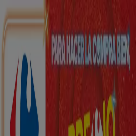
Estás aquí:
Sant Joan d'Alacant - 28001
Destacados
Hiper-Supermercados
Hogar y Muebles
Jardín
y Bricolaje
Ropa, Zapatos y Complementos
Informática y
Electrónica
Juguetes y Bebés
Coches, Motos y
Recambios
Perfumerías y
Belleza
Viajes
Restauración
Deporte
Salud y
Ópticas
Ocio
Libros y Papelerías
Bancos y Seguros
Bodas
Publicidad
Top catálogos en Sant Joan