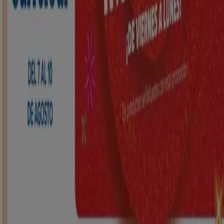
Nuevo
HiperDino
Ofertas que vuelan desde el 7 de agosto
Caduca mañana
Sant Joan d'Alacant
Nuevo
Carrefour
REGIONAL (Articulos locales de
Alimentación, dulces, bebidas)
Caduca el 25/8
Sant Joan d'Alacant